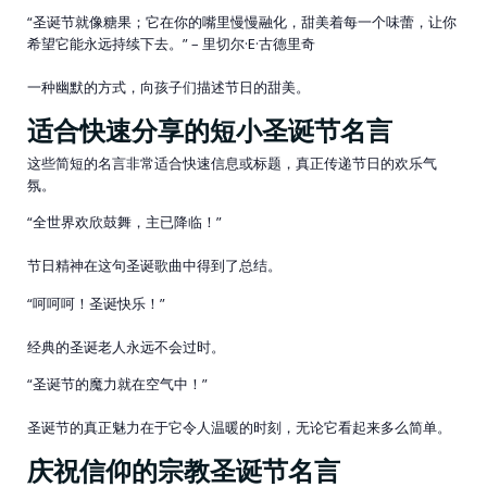
“圣诞节就像糖果；它在你的嘴里慢慢融化，甜美着每一个味蕾，让你
希望它能永远持续下去。” – 里切尔·E·古德里奇
一种幽默的方式，向孩子们描述节日的甜美。
适合快速分享的短小圣诞节名言
这些简短的名言非常适合快速信息或标题，真正传递节日的欢乐气
氛。
“全世界欢欣鼓舞，主已降临！”
节日精神在这句圣诞歌曲中得到了总结。
“呵呵呵！圣诞快乐！”
经典的圣诞老人永远不会过时。
“圣诞节的魔力就在空气中！”
圣诞节的真正魅力在于它令人温暖的时刻，无论它看起来多么简单。
庆祝信仰的宗教圣诞节名言