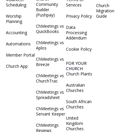
Community
Scheduling
Services
Church
Builder
Migration
(Pushpay)
Worship
Privacy Policy
Guide
Planning
ChMeetings vs
Data
QuickBooks
Accounting
Processing
Addendum
ChMeetings vs
Automations
Aplos
Cookie Policy
Member Portal
ChMeetings vs
FOR YOUR
Breeze
Church App
CHURCH
Church Plants
ChMeetings vs
ChurchTrac
Australian
Churches
ChMeetings vs
Spreadsheet
South African
Churches
ChMeetings vs
Servant Keeper
United
Kingdom
ChMeetings
Churches
Reviews