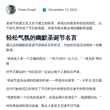
Peter Emad
December 12, 2024
圣诞节的真正意义在于建立的联系、表现出的善意和创造的回忆。以
下的引用庆祝了节日的美丽，并能为每次聚会增添幽默和温暖。
轻松气氛的幽默圣诞节名言
通过这些幽默的圣诞节假期名言和笑话，为您的庆祝活动增添一些幽
默感。
“圣诞老人有一个正确的想法：一年只访问一次人们。” – 维克多·博尔
格
对节日聚会的一句玩笑话一定会让每个人都笑出声来。
“圣诞节是你会感到想家的时候——即使你在家里。” – 卡罗尔·尼尔森
这句巧妙的话正好抓住了节日时光中的那份苦乐参半的怀旧情感。
“我梦想着一个白色的圣诞节。但是如果白色用完了，我就喝红的。”
对经典旋律的现代改编，既令人发笑又充满节日气氛。