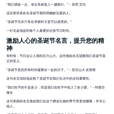
“我们调皮一点，省去圣诞老人一趟旅行。” – 加里·艾伦
适合那些喜欢在圣诞节期间用幽默玩耍的人。
“圣诞节毛衣只有在求救时才是可以接受的。”
一针见血地提到每个人最爱的古怪节日时尚。
激励人心的圣诞节名言，提升您的精
神
有时候，节日会让人感到压力山大。这些激励名言提醒我们圣诞节真
正的意义。
“圣诞节是把所有时间凝聚在一起的日子。” – 亚历山大·史密斯
这句名言深刻地反映了圣诞节在我们生活中的永恒重要性。
“我们给予的不是多少，而是我们在给予中投入了多少爱。” – 特蕾莎
修女
这句美丽的名言激励我们在这个赠送礼物的季节里更加慷慨，并关心
他人。