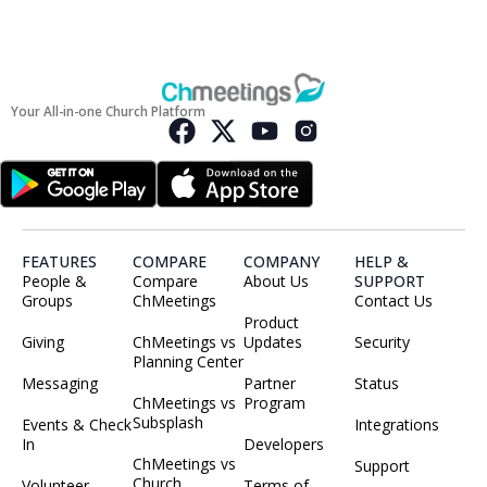
Your All-in-one Church Platform
FEATURES
COMPARE
COMPANY
HELP &
People &
Compare
About Us
SUPPORT
Groups
ChMeetings
Contact Us
Product
Giving
ChMeetings vs
Updates
Security
Planning Center
Messaging
Partner
Status
ChMeetings vs
Program
Subsplash
Events & Check
Integrations
In
Developers
ChMeetings vs
Support
Church
Volunteer
Terms of