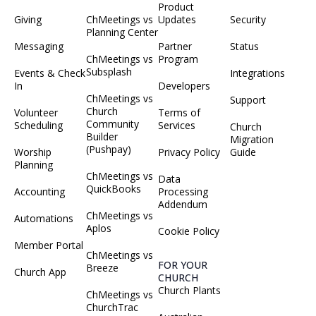
Product
Giving
ChMeetings vs
Updates
Security
Planning Center
Messaging
Partner
Status
ChMeetings vs
Program
Subsplash
Events & Check
Integrations
In
Developers
ChMeetings vs
Support
Church
Volunteer
Terms of
Community
Scheduling
Services
Church
Builder
Migration
(Pushpay)
Worship
Privacy Policy
Guide
Planning
ChMeetings vs
Data
QuickBooks
Accounting
Processing
Addendum
ChMeetings vs
Automations
Aplos
Cookie Policy
Member Portal
ChMeetings vs
FOR YOUR
Breeze
Church App
CHURCH
Church Plants
ChMeetings vs
ChurchTrac