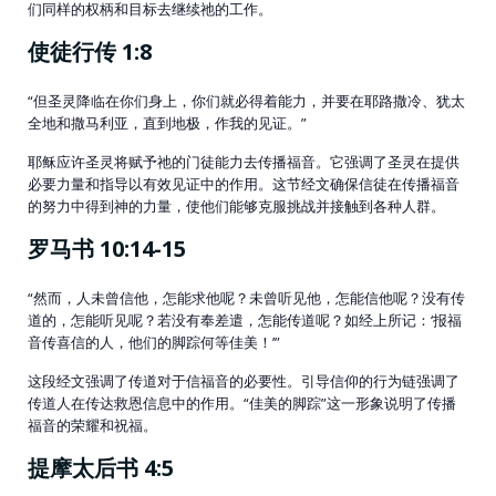
们同样的权柄和目标去继续祂的工作。
使徒行传 1:8
“但圣灵降临在你们身上，你们就必得着能力，并要在耶路撒冷、犹太
全地和撒马利亚，直到地极，作我的见证。”
耶稣应许圣灵将赋予祂的门徒能力去传播福音。它强调了圣灵在提供
必要力量和指导以有效见证中的作用。这节经文确保信徒在传播福音
的努力中得到神的力量，使他们能够克服挑战并接触到各种人群。
罗马书 10:14-15
“然而，人未曾信他，怎能求他呢？未曾听见他，怎能信他呢？没有传
道的，怎能听见呢？若没有奉差遣，怎能传道呢？如经上所记：‘报福
音传喜信的人，他们的脚踪何等佳美！’”
这段经文强调了传道对于信福音的必要性。引导信仰的行为链强调了
传道人在传达救恩信息中的作用。“佳美的脚踪”这一形象说明了传播
福音的荣耀和祝福。
提摩太后书 4:5