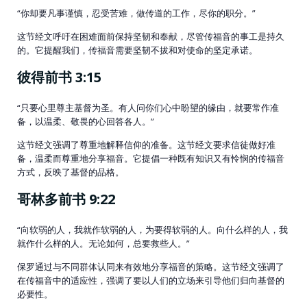
“你却要凡事谨慎，忍受苦难，做传道的工作，尽你的职分。”
这节经文呼吁在困难面前保持坚韧和奉献，尽管传福音的事工是持久
的。它提醒我们，传福音需要坚韧不拔和对使命的坚定承诺。
彼得前书 3:15
“只要心里尊主基督为圣。有人问你们心中盼望的缘由，就要常作准
备，以温柔、敬畏的心回答各人。”
这节经文强调了尊重地解释信仰的准备。这节经文要求信徒做好准
备，温柔而尊重地分享福音。它提倡一种既有知识又有怜悯的传福音
方式，反映了基督的品格。
哥林多前书 9:22
“向软弱的人，我就作软弱的人，为要得软弱的人。向什么样的人，我
就作什么样的人。无论如何，总要救些人。”
保罗通过与不同群体认同来有效地分享福音的策略。这节经文强调了
在传福音中的适应性，强调了要以人们的立场来引导他们归向基督的
必要性。