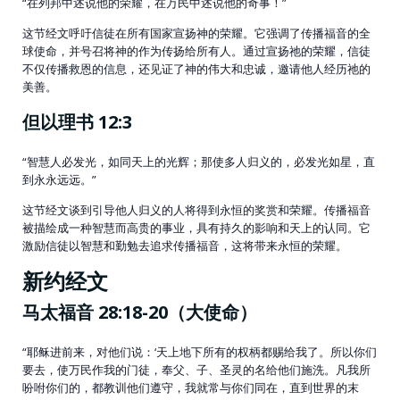
“在列邦中述说他的荣耀，在万民中述说他的奇事！”
这节经文呼吁信徒在所有国家宣扬神的荣耀。它强调了传播福音的全
球使命，并号召将神的作为传扬给所有人。通过宣扬祂的荣耀，信徒
不仅传播救恩的信息，还见证了神的伟大和忠诚，邀请他人经历祂的
美善。
但以理书 12:3
“智慧人必发光，如同天上的光辉；那使多人归义的，必发光如星，直
到永永远远。”
这节经文谈到引导他人归义的人将得到永恒的奖赏和荣耀。传播福音
被描绘成一种智慧而高贵的事业，具有持久的影响和天上的认同。它
激励信徒以智慧和勤勉去追求传播福音，这将带来永恒的荣耀。
新约经文
马太福音 28:18-20（大使命）
“耶稣进前来，对他们说：‘天上地下所有的权柄都赐给我了。所以你们
要去，使万民作我的门徒，奉父、子、圣灵的名给他们施洗。凡我所
吩咐你们的，都教训他们遵守，我就常与你们同在，直到世界的末