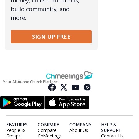
money, collect donations,
build community, and
more.
SIGN UP FREE
Your All-in-one Church Platform
FEATURES
COMPARE
COMPANY
HELP &
People &
Compare
About Us
SUPPORT
Groups
ChMeetings
Contact Us