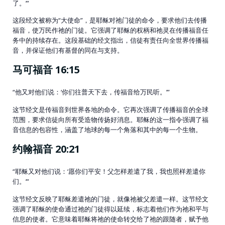
了。’”
这段经文被称为“大使命”，是耶稣对祂门徒的命令，要求他们去传播
福音，使万民作祂的门徒。它强调了耶稣的权柄和祂灵在传播福音任
务中的持续存在。这段基础的经文指出，信徒有责任向全世界传播福
音，并保证他们有基督的同在与支持。
马可福音 16:15
“他又对他们说：‘你们往普天下去，传福音给万民听。’”
这节经文是传福音到世界各地的命令。它再次强调了传播福音的全球
范围，要求信徒向所有受造物传扬好消息。耶稣的这一指令强调了福
音信息的包容性，涵盖了地球的每一个角落和其中的每一个生物。
约翰福音 20:21
“耶稣又对他们说：‘愿你们平安！父怎样差遣了我，我也照样差遣你
们。’”
这节经文反映了耶稣差遣祂的门徒，就像祂被父差遣一样。这节经文
强调了耶稣的使命通过祂的门徒得以延续，标志着他们作为祂和平与
信息的使者。它意味着耶稣将祂的使命转交给了祂的跟随者，赋予他