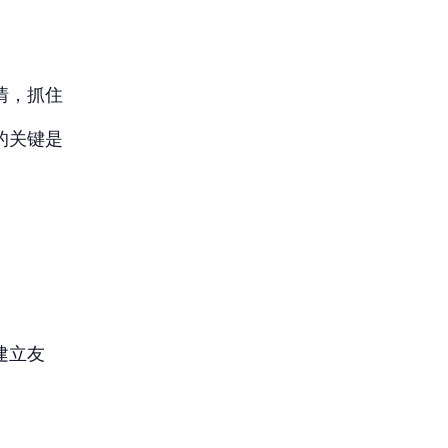
情，抓住
的关键是
。
建立友