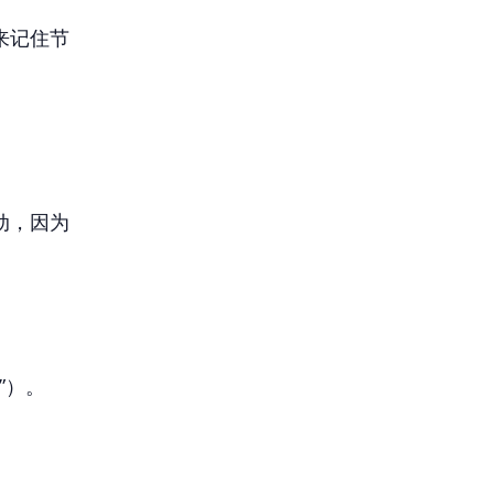
来记住节
动，因为
”）。