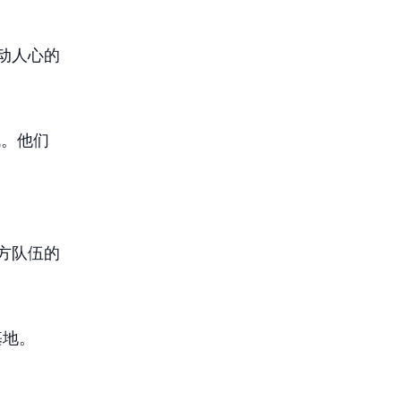
动人心的
战。他们
方队伍的
基地。