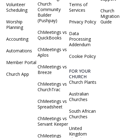
Church
Volunteer
Terms of
Community
Scheduling
Services
Church
Builder
Migration
(Pushpay)
Worship
Privacy Policy
Guide
Planning
ChMeetings vs
Data
QuickBooks
Accounting
Processing
Addendum
ChMeetings vs
Automations
Aplos
Cookie Policy
Member Portal
ChMeetings vs
FOR YOUR
Breeze
Church App
CHURCH
Church Plants
ChMeetings vs
ChurchTrac
Australian
Churches
ChMeetings vs
Spreadsheet
South African
Churches
ChMeetings vs
Servant Keeper
United
Kingdom
ChMeetings