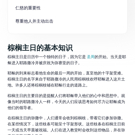
仁慈的重要性
尊重他人并主动出击
棕榈主日的基本知识
棕榈主日是日历中一个独特的日子，因为它是
圣周
的开始。当天是耶
稣进入耶路撒冷并被庆祝为弥赛亚的日子。
耶稣的到来标志着他生命的最后一周的开始，直至他的十字架受难。
棕榈主日的名字来自于耶路撒冷的人民用棕榈枝欢呼耶稣进入这片土
地。许多人还将棕榈枝铺在耶稣行走的道路上。
棕榈主日的主要目的是提醒人们将耶稣带入他们的心中和思想中。就
像当时的耶路撒冷人一样，今天的人们应该思考如何尽力让耶稣成为
他们的领导者。
在棕榈主日的弥撒中，人们通常会收到棕榈枝，带着它们参加弥撒。
在某些情况下，这些枝条可能呈十字架形状。这些枝条在棕榈主日前
一天或当天早晨被祝福。人们在进入教堂时会收到这些物品，并在弥