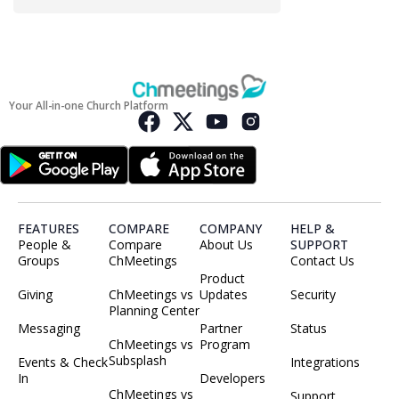
Your All-in-one Church Platform
FEATURES
COMPARE
COMPANY
HELP &
People &
Compare
About Us
SUPPORT
Groups
ChMeetings
Contact Us
Product
Giving
ChMeetings vs
Updates
Security
Planning Center
Messaging
Partner
Status
ChMeetings vs
Program
Subsplash
Events & Check
Integrations
In
Developers
ChMeetings vs
Support