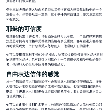
撒前将它们带入教堂。
棕榈主日弥撒的盛大场面和象征意义使得它成为基督教日历中的一个
重要日子。你需要规划一篇关于这个事件的有益讲道，使其更加难忘
和有意义。
耶稣的可信度
在准备棕榈主日讲道时，你有很多选择可以考虑。一个值得探索的想
法是思考拥有可信赖和受尊敬的品格有多么重要。耶稣在进入耶路撒
冷时被展现为一位仁慈且受人尊敬的人，他理解人们的需求。
你可以使用撒迦利亚书9:9中的概念，这节经文说到领导者的品格将影
响追随者的品格。你可以引入耶稣作为一位值得信赖和受尊敬的领导
者，他理解人们生活中应具备的积极品质。
自由表达信仰的感觉
另一个想法是与人们谈论如何不必害怕展示他们的信仰和信念。许多
人害怕公开地按照基督教的价值观和理想生活。但棕榈主日的故事可
以是一个你展示人们如果有值得信赖的领导者，他们会愿意展示自己
价值观的例子。
你可以在讲道中提到许多要点，包括谈论耶路撒冷的人民如何因为耶
稣所做的奇迹而赞美他，以及他是如何受到尊敬的。你可以讨论人们