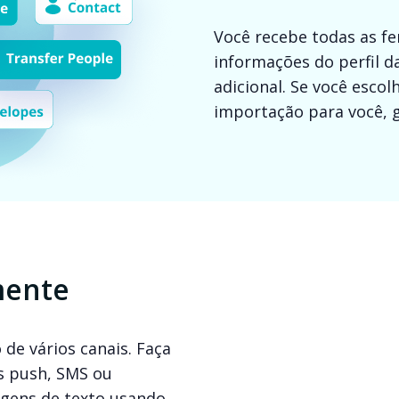
Você recebe todas as f
informações do perfil d
adicional. Se você esco
importação para você, 
mente
de vários canais. Faça
es push, SMS ou
agens de texto usando