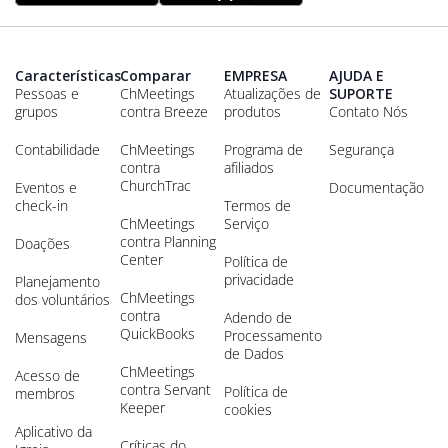
Características
Comparar
EMPRESA
AJUDA E
Pessoas e
ChMeetings
Atualizações de
SUPORTE
grupos
contra Breeze
produtos
Contato Nós
Contabilidade
ChMeetings
Programa de
Segurança
contra
afiliados
ChurchTrac
Eventos e
Documentação
check-in
Termos de
ChMeetings
Serviço
contra Planning
Doações
Center
Política de
privacidade
Planejamento
ChMeetings
dos voluntários
contra
Adendo de
QuickBooks
Processamento
Mensagens
de Dados
ChMeetings
Acesso de
contra Servant
Política de
membros
Keeper
cookies
Aplicativo da
Críticas do