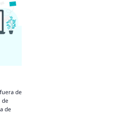
fuera de
s de
la de