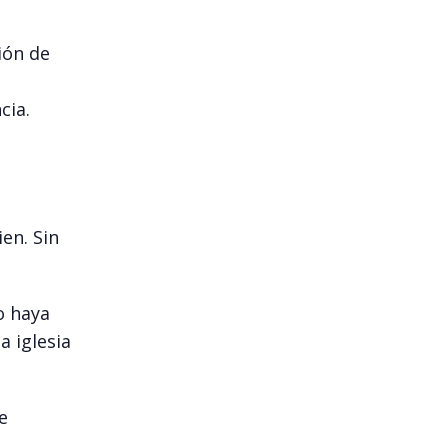
ión de
cia.
l
en. Sin
o haya
a iglesia
e