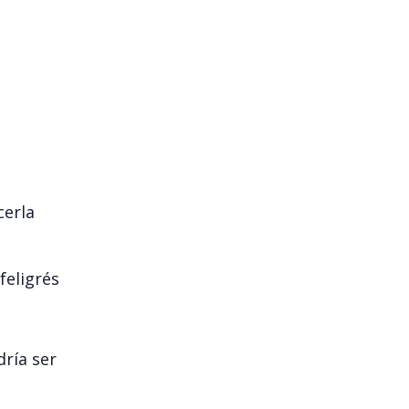
cerla
feligrés
dría ser