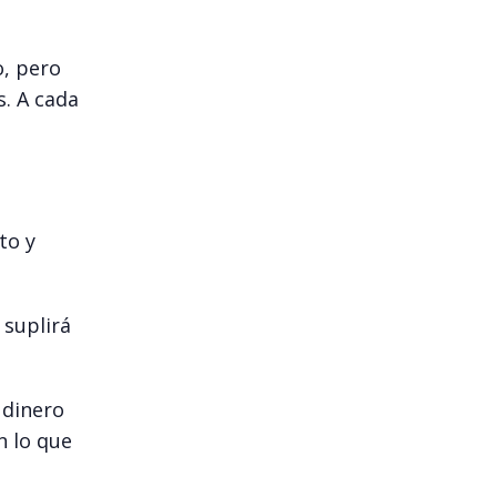
o, pero
. A cada
to y
 suplirá
 dinero
n lo que