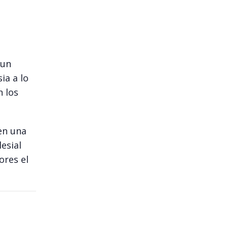
 un
ia a lo
n los
en una
esial
ores el