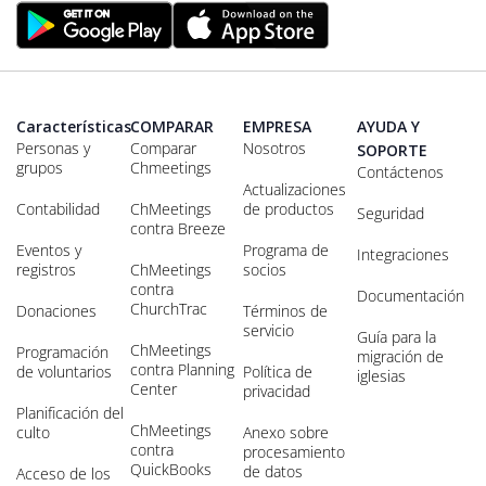
Características
COMPARAR
EMPRESA
AYUDA Y
Personas y
Comparar
Nosotros
SOPORTE
grupos
Chmeetings
Contáctenos
Actualizaciones
Contabilidad
ChMeetings
de productos
Seguridad
contra Breeze
Eventos y
Programa de
Integraciones
registros
ChMeetings
socios
contra
Documentación
ChurchTrac
Donaciones
Términos de
servicio
Guía para la
ChMeetings
Programación
migración de
contra Planning
de voluntarios
Política de
iglesias
Center
privacidad
Planificación del
ChMeetings
culto
Anexo sobre
contra
procesamiento
QuickBooks
de datos
Acceso de los