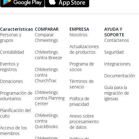
Características
COMPARAR
EMPRESA
AYUDA Y
Personas y
Comparar
Nosotros
SOPORTE
grupos
Chmeetings
Contáctenos
Actualizaciones
Contabilidad
ChMeetings
de productos
Seguridad
contra Breeze
Eventos y
Programa de
Integraciones
registros
ChMeetings
socios
contra
Documentación
ChurchTrac
Donaciones
Términos de
servicio
Guía para la
ChMeetings
Programación de
migración de
contra Planning
voluntarios
Política de
iglesias
Center
privacidad
Planificación del
ChMeetings
culto
Anexo sobre
contra
procesamiento
QuickBooks
de datos
Acceso de los
miembros
ChMeetings
Política de