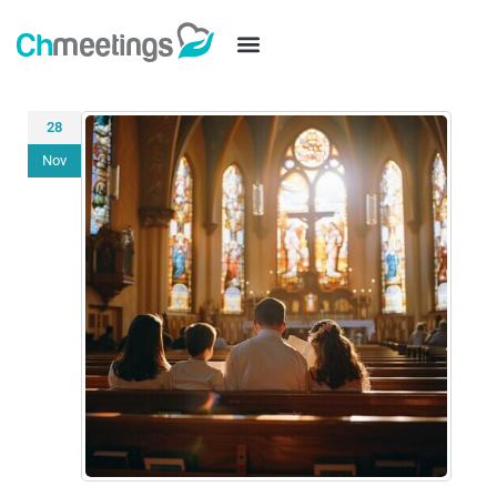
28
Nov