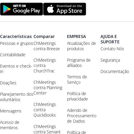
Características
Comparar
EMPRESA
AJUDA E
SUPORTE
Pessoas e grupos
ChMeetings
Atualizações de
contra Breeze
produtos
Contato Nós
Contabilidade
ChMeetings
Programa de
Segurança
contra
afiliados
Eventos e check-
ChurchTrac
in
Documentação
Termos de
ChMeetings
Serviço
Doações
contra Planning
Center
Política de
Planejamento dos
privacidade
voluntários
ChMeetings
contra
Adendo de
Mensagens
QuickBooks
Processamento
de Dados
Acesso de
ChMeetings
membros
contra Servant
Política de