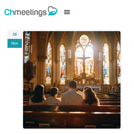
28
Nov