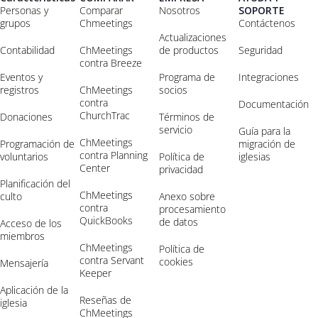
Personas y
Comparar
Nosotros
SOPORTE
grupos
Chmeetings
Contáctenos
Actualizaciones
Contabilidad
ChMeetings
de productos
Seguridad
contra Breeze
Eventos y
Programa de
Integraciones
registros
ChMeetings
socios
contra
Documentación
ChurchTrac
Donaciones
Términos de
servicio
Guía para la
ChMeetings
Programación de
migración de
contra Planning
voluntarios
Política de
iglesias
Center
privacidad
Planificación del
ChMeetings
culto
Anexo sobre
contra
procesamiento
QuickBooks
de datos
Acceso de los
miembros
ChMeetings
Política de
contra Servant
cookies
Mensajería
Keeper
Aplicación de la
Reseñas de
iglesia
ChMeetings