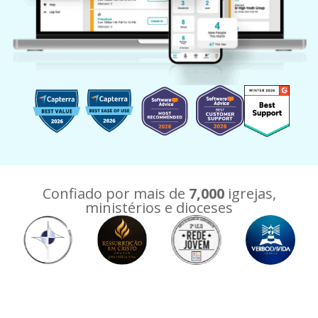
Confiado por mais de
7,000
igrejas,
ministérios e dioceses