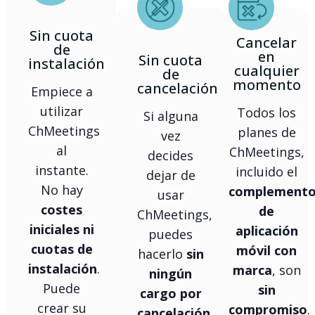
Sin cuota
Cancelar
de
en
Sin cuota
instalación
cualquier
de
momento
cancelación
Empiece a
utilizar
Todos los
Si alguna
ChMeetings
planes de
vez
al
ChMeetings,
decides
instante.
incluido el
dejar de
No hay
complement
usar
costes
de
ChMeetings,
iniciales ni
aplicación
puedes
cuotas de
móvil con
hacerlo
sin
instalación
.
marca
, son
ningún
Puede
sin
cargo por
crear su
compromiso
.
cancelación