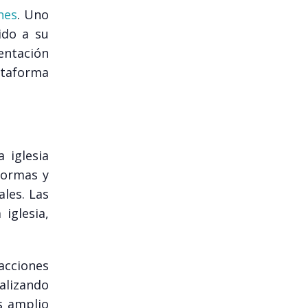
nes
. Uno
ido a su
mentación
ataforma
 iglesia
formas y
ales. Las
iglesia,
sacciones
alizando
s amplio