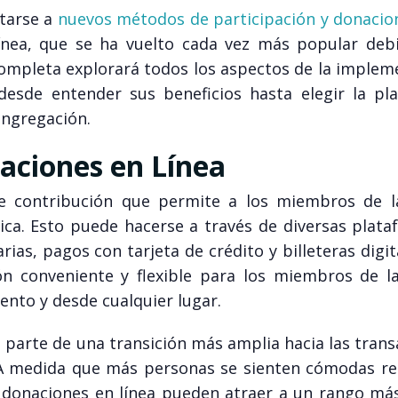
ptarse a
nuevos métodos de participación y donacio
ínea, que se ha vuelto cada vez más popular deb
 completa explorará todos los aspectos de la imple
 desde entender sus beneficios hasta elegir la pl
ongregación.
aciones en Línea
 contribución que permite a los miembros de la
ica. Esto puede hacerse a través de diversas plata
ias, pagos con tarjeta de crédito y billeteras digit
n conveniente y flexible para los miembros de la 
nto y desde cualquier lugar.
a parte de una transición más amplia hacia las tran
a. A medida que más personas se sienten cómodas re
en donaciones en línea pueden atraer a un rango má