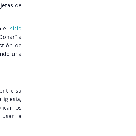
jetas de
n el
sitio
Donar” a
stión de
ando una
entre su
 iglesia,
licar los
 usar la