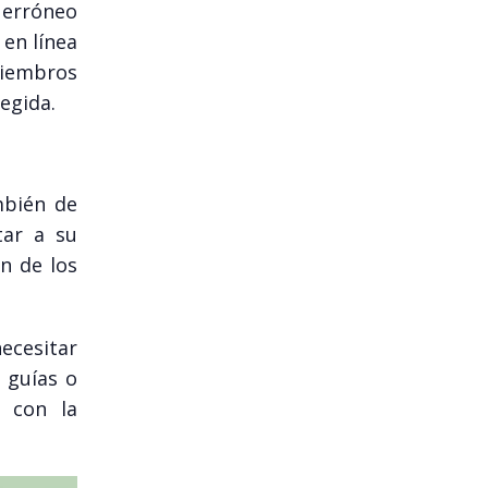
 erróneo
en línea
miembros
egida.
mbién de
tar a su
n de los
necesitar
 guías o
o con la