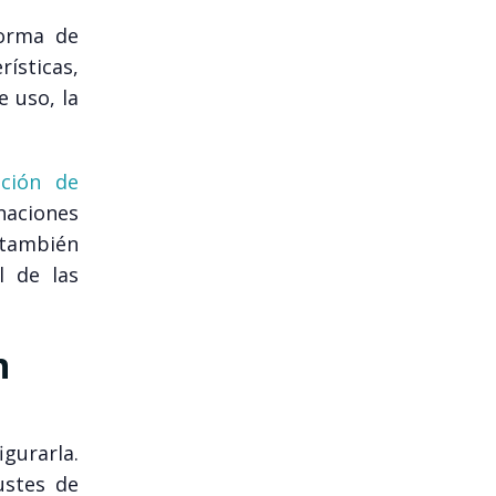
forma de
rísticas,
e uso, la
nción de
naciones
 también
l de las
n
igurarla.
ustes de