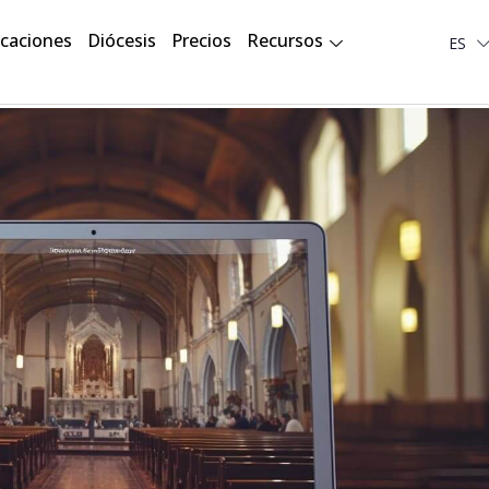
Deut
icaciones
Diócesis
Precios
Recursos
ES
لعربية