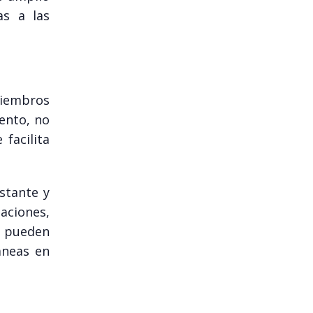
as a las
miembros
mento, no
facilita
stante y
aciones,
a pueden
áneas en