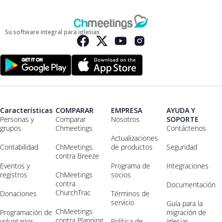
Su software integral para iglesias
Características
COMPARAR
EMPRESA
AYUDA Y
Personas y
Comparar
Nosotros
SOPORTE
grupos
Chmeetings
Contáctenos
Actualizaciones
Contabilidad
ChMeetings
de productos
Seguridad
contra Breeze
Eventos y
Programa de
Integraciones
registros
ChMeetings
socios
contra
Documentación
ChurchTrac
Donaciones
Términos de
servicio
Guía para la
ChMeetings
Programación de
migración de
contra Planning
voluntarios
Política de
iglesias