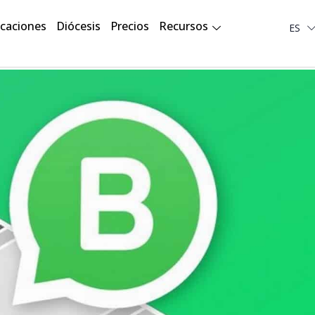
Deut
icaciones
Diócesis
Precios
Recursos
ES
لعربية