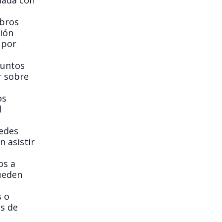
nada con
bros
sión
 por
puntos
r sobre
os
l
uedes
 asistir
os a
ueden
s o
s de