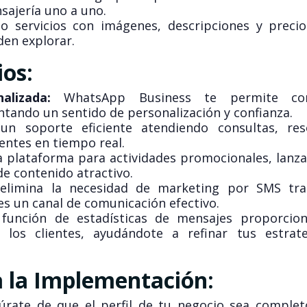
sajería uno a uno.
 servicios con imágenes, descripciones y preci
den explorar.
ios:
alizada:
WhatsApp Business te permite con
ntando un sentido de personalización y confianza.
n soporte eficiente atendiendo consultas, res
entes en tiempo real.
la plataforma para actividades promocionales, lanz
de contenido atractivo.
limina la necesidad de marketing por SMS trad
s un canal de comunicación efectivo.
función de estadísticas de mensajes proporcio
los clientes, ayudándote a refinar tus estrat
a la Implementación:
rate de que el perfil de tu negocio sea complet