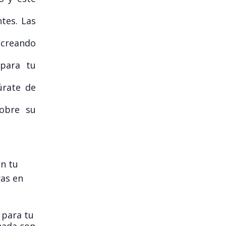
tes. Las
 creando
 para tu
úrate de
sobre su
n tu
ras en
 para tu