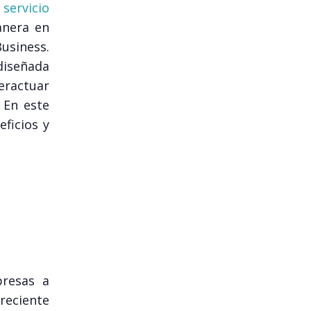
l
servicio
anera en
Business.
diseñada
teractuar
 En este
eficios y
presas a
creciente