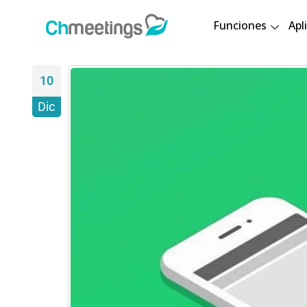
Funciones
Apl
10
Dic