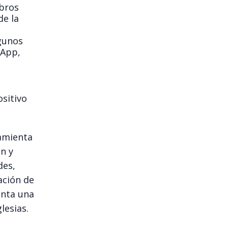
bros
de la
lgunos
sApp,
sitivo
ramienta
n y
des,
ación de
enta una
lesias.