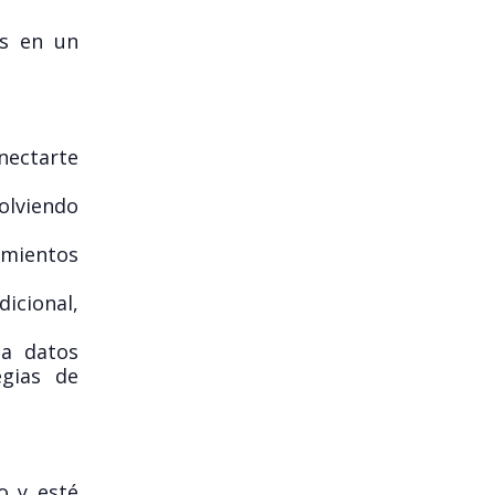
os en un
ectarte
olviendo
amientos
icional,
na datos
egias de
o y esté