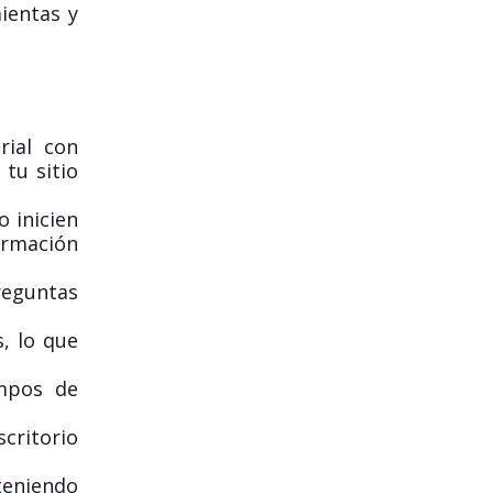
ientas y
rial con
 tu sitio
 inicien
ormación
eguntas
, lo que
mpos de
critorio
teniendo