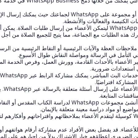
ج WhatsApp Business في خدمة كنيستك:
يمكنك إنشاء قائمة بث أو مجموعة على WhatsApp لجماعتك حيث يمكنك إر
ات الكنيسة والفعاليات والأنشطة.
قم بإعداد رقم مخصص على WhatsApp ليتمكن الأعضاء من إرسال طلبات الصلاة. يم
 هذه الطلبات مع الجماعة، مما يتيح للجميع الصلاة من أجل
لاحظات العظة والآيات الرئيسية أو النقاط الرئيسية من الرسا
 WhatsApp لتذكير الأعضاء بالأحداث القادمة، وورش العمل، وفرص الخدمة ال
 استعدادات ضرورية.
إ
لمشاركة افتراضيًا.
أثناء العظة، يمكنك تشج
ناقشات المتابعة.
أنشئ مجموعات WhatsApp لدراسة الكتاب المقدس أو
ضيع أو مواد دراسة معينة متعلقة بالإيمان.
استخدم WhatsApp كوسيلة ليتقدم الأعضاء بملاحظاتهم واقتراحاتهم وأفكارهم
لأعضاء. قد يفضل بعض الأفراد عدم مشاركة أرقام هواتفهم أو