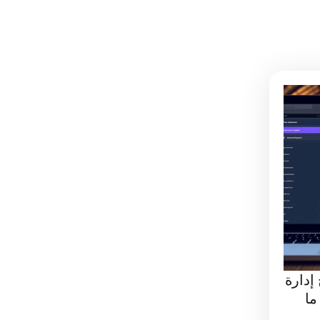
إدارة
 كل ما