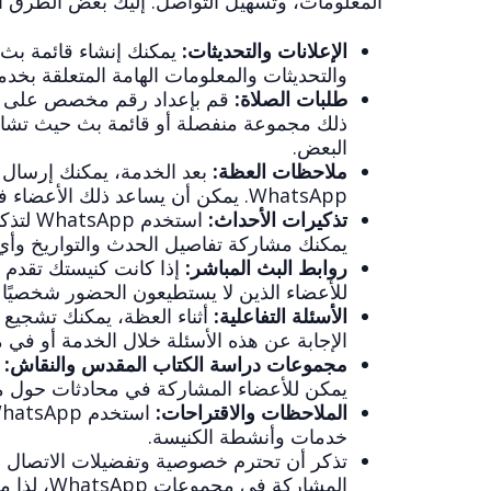
المعلومات، وتسهيل التواصل. إليك بعض الطرق التي يمكنك من خلالها دم
الإعلانات والتحديثات:
والتحديثات والمعلومات الهامة المتعلقة بخدم
طلبات الصلاة:
ذلك مجموعة منفصلة أو قائمة بث حيث تشارك
البعض.
ملاحظات العظة:
بعد الخدمة، يمكنك إرسال م
WhatsApp. يمكن أن يساعد ذلك الأعضاء في التأمل في الرسالة ومواصلة النقاش طوال الأسبوع.
تذكيرات الأحداث:
استخدم
يمكنك مشاركة تفاصيل الحدث والتواريخ وأي
روابط البث المباشر:
للأعضاء الذين لا يستطيعون الحضور شخصيًا ا
الأسئلة التفاعلية:
الإجابة عن هذه الأسئلة خلال الخدمة أو في م
مجموعات دراسة الكتاب المقدس والنقاش:
يمكن للأعضاء المشاركة في محادثات حول موا
الملاحظات والاقتراحات:
خدمات وأنشطة الكنيسة.
تذكر أن تحترم خصوصية وتفضيلات الاتصال ل
المشاركة في مجموعات WhatsApp، لذا من الضروري إعطاؤهم خيار الاشتراك بدلاً من إجبارهم على المشاركة.