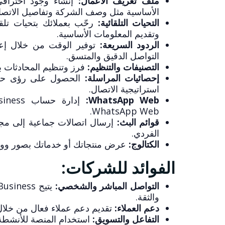
ملف تعريف الأعمال:
إنشاء وجود احتراف
الأساسية مثل وصف الشركة وتفاصيل الاتصال
التحيات التلقائية:
رحّب بعملائك بتحيات تلقائ
وتقديم المعلومات الأساسية.
الردود السريعة:
توفير الوقت من خلال إعدا
التواصل الدقيق والمتسق.
التصنيفات والتنظيم:
فرز وتنظيم المحادثات با
إحصائيات المراسلة:
الحصول على رؤى حول 
استراتيجية الاتصال.
WhatsApp Web:
WhatsApp Web.
قوائم البث:
إرسال اتصالات جماعية إلى مج
الفردي.
الكتالوج:
عرض منتجاتك أو خدماتك بصور ووص
الفوائد للشركات:
التواصل المباشر والشخصي:
والثقة.
دعم العملاء:
تقديم دعم عملاء فعال من خلال
التفاعل والتسويق:
استخدام المنصة للأنشطة ا