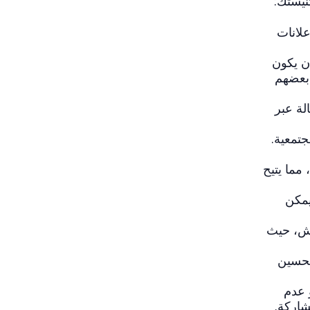
سال الإعلانات
كن أن يكون
 بعضهم
لة عبر
مجتمعية.
ذا كانت كنيستك تقدم خدمات البث المباشر، يمكنك مشاركة الرابط عبر WhatsApp، مما يتيح
يع الأعضاء على إرسال أسئلة متعلقة بالرسالة عبر WhatsApp. يمكن
 النقاش، حيث
 لتحسين
 عدم