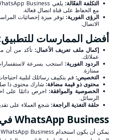
التكلفة الفعّالة:
مع الحفاظ على قناة اتصال فعالة.
الرؤى الفورية:
توفر ميزة إحصائيات المراسل
الاتصال.
أفضل الممارسات للتطبيق:
إكمال ملف تعريف الأعمال:
تأكد من أن مل
عملائك.
الردود الفورية:
استجب بسرعة لاستفسارات ور
ممتازة.
التخصيص:
قم بتكييف رسائلك لتلبية احتياجات 
محتوى ذو قيمة مضافة:
شارك محتوى ذا صلة 
الخصوصية والموافقة:
احرص دائمًا على اح
الرسائل.
حلقة التغذية الراجعة:
شجع العملاء على تقديم
WhatsApp Business في خدمة الكنيسة:
يمكن أن يكون استخدام WhatsApp Business في