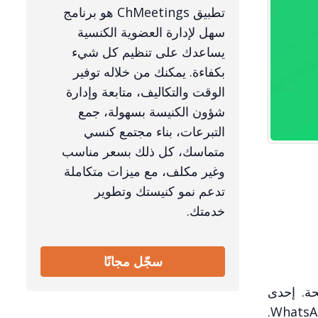
تطبيق ChMeetings هو برنامج
سهل لإدارة العضوية الكنسية
يساعدك على تنظيم كل شيء
بكفاءة. يمكنك من خلاله توفير
الوقت والتكاليف، متابعة وإدارة
شؤون الكنيسة بسهولة، جمع
التبرعات، بناء مجتمع كنسي
متماسك، كل ذلك بسعر مناسب
وغير مكلف، مع ميزات متكاملة
تدعم نمو كنيستك وتطوير
خدمتك.
سجّل مجانًا
حة. إحدى
المنصات التي أحدثت تحولًا في طريقة تواصل المنظمات، بما في ذلك الكنائس، مع جمهورها هي WhatsApp Business.