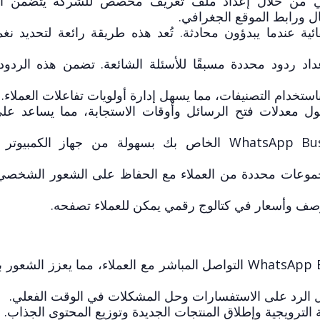
ي من خلال إعداد ملف تعريف مخصص للشركة يتضمن ال
 ورابط الموقع الجغرافي.
ية عندما يبدؤون محادثة. تُعد هذه طريقة رائعة لتحديد نغمة
د ردود محددة مسبقًا للأسئلة الشائعة. تضمن هذه الردود
ستخدام التصنيفات، مما يسهل إدارة أولويات تفاعلات العملاء.
معدلات فتح الرسائل وأوقات الاستجابة، مما يساعد عل
إدارة حساب WhatsApp Business الخاص بك بسهولة من جهاز الكمبي
موعات محددة من العملاء مع الحفاظ على الشعور الشخصي
ف وأسعار في كتالوج رقمي يمكن للعملاء تصفحه.
يتيح WhatsApp Business التواصل المباشر مع العملاء، مما يعزز الش
 الرد على الاستفسارات وحل المشكلات في الوقت الفعلي.
لترويجية وإطلاق المنتجات الجديدة وتوزيع المحتوى الجذاب.