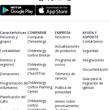
Características
COMPARAR
EMPRESA
AYUDA Y
Personas y
Comparar
Nosotros
SOPORTE
grupos
Chmeetings
Contáctenos
Actualizaciones
Contabilidad
ChMeetings
de productos
Seguridad
contra Breeze
Eventos y
Programa de
Integraciones
registros
ChMeetings
socios
contra
Documentación
ChurchTrac
Donaciones
Términos de
servicio
Guía para la
ChMeetings
Programación de
migración de
contra Planning
voluntarios
Política de
iglesias
Center
privacidad
Planificación del
ChMeetings
culto
Anexo sobre
contra
procesamiento
QuickBooks