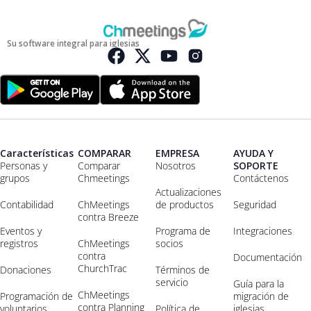
Su software integral para iglesias
Características
COMPARAR
EMPRESA
AYUDA Y
Personas y
Comparar
Nosotros
SOPORTE
grupos
Chmeetings
Contáctenos
Actualizaciones
Contabilidad
ChMeetings
de productos
Seguridad
contra Breeze
Eventos y
Programa de
Integraciones
registros
ChMeetings
socios
contra
Documentación
ChurchTrac
Donaciones
Términos de
servicio
Guía para la
ChMeetings
Programación de
migración de
contra Planning
voluntarios
Política de
iglesias