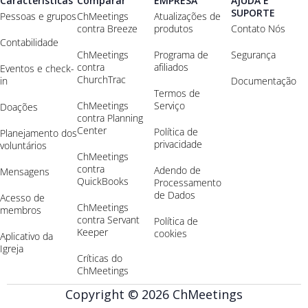
Características
Comparar
EMPRESA
AJUDA E
SUPORTE
Pessoas e grupos
ChMeetings
Atualizações de
contra Breeze
produtos
Contato Nós
Contabilidade
ChMeetings
Programa de
Segurança
contra
afiliados
Eventos e check-
ChurchTrac
in
Documentação
Termos de
ChMeetings
Serviço
Doações
contra Planning
Center
Política de
Planejamento dos
privacidade
voluntários
ChMeetings
contra
Adendo de
Mensagens
QuickBooks
Processamento
de Dados
Acesso de
ChMeetings
membros
contra Servant
Política de
Keeper
cookies
Aplicativo da
Igreja
Críticas do
ChMeetings
Copyright © 2026 ChMeetings