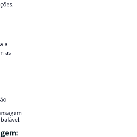
ções.
a a
am as
ção
mensagem
balável.
agem: