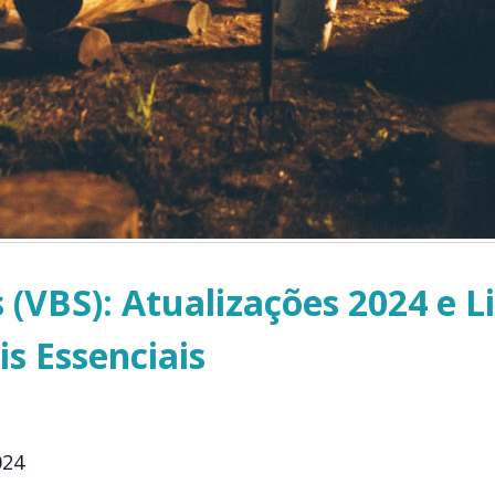
s (VBS): Atualizações 2024 e L
s Essenciais
024