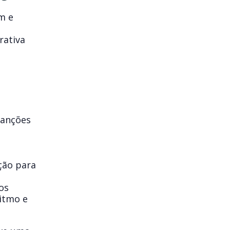
m e
rativa
canções
ção para
os
itmo e