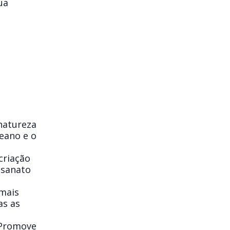
ua
natureza
eano e o
criação
esanato
mais
as as
 Promove