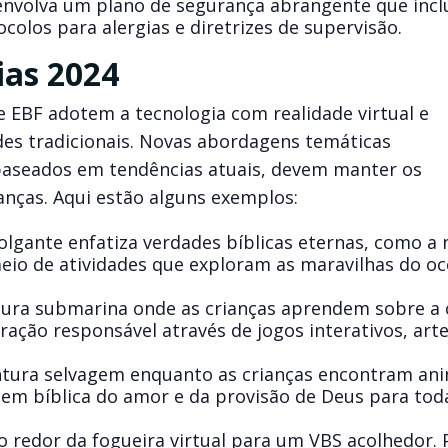
nvolva um plano de segurança abrangente que incl
olos para alergias e diretrizes de supervisão.
rias 2024
 EBF adotem a tecnologia com realidade virtual e
ades tradicionais. Novas abordagens temáticas
aseados em tendências atuais, devem manter os
anças. Aqui estão alguns exemplos:
lgante enfatiza verdades bíblicas eternas, como a 
meio de atividades que exploram as maravilhas do oc
ura submarina onde as crianças aprendem sobre a 
ração responsável através de jogos interativos, art
ntura selvagem enquanto as crianças encontram ani
m bíblica do amor e da provisão de Deus para tod
ao redor da fogueira virtual para um VBS acolhedor.