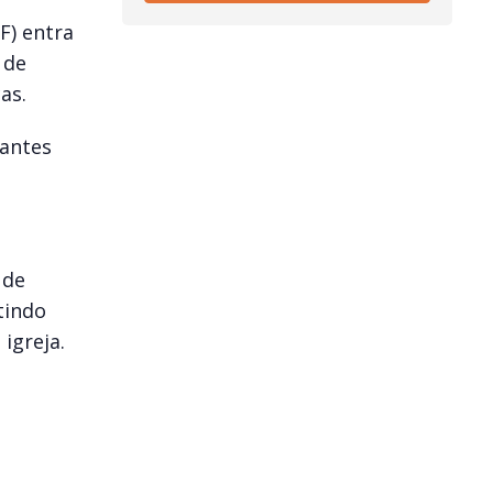
F) entra
 de
as.
gantes
 de
tindo
igreja.