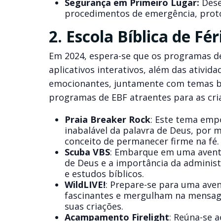
Segurança em Primeiro Lugar:
Dese
procedimentos de emergência, protoc
2. Escola Bíblica de Fé
Em 2024, espera-se que os programas de
aplicativos interativos, além das ativid
emocionantes, juntamente com temas b
programas de EBF atraentes para as cri
Praia Breaker Rock
: Este tema empo
inabalável da palavra de Deus, por 
conceito de permanecer firme na fé.
Scuba VBS
: Embarque em uma avent
de Deus e a importância da administ
e estudos bíblicos.
WildLIVE!
: Prepare-se para uma ave
fascinantes e mergulham na mensage
suas criações.
Acampamento Firelight
: Reúna-se 