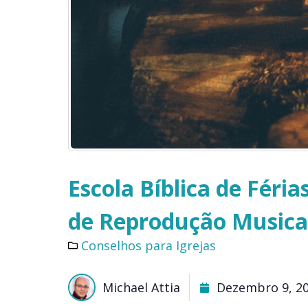
Escola Bíblica de Féria
de Reprodução Musicai
Conselhos para Igrejas
Michael Attia
Dezembro 9, 2