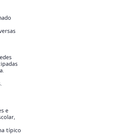
nhado
versas
redes
cipadas
a.
.
es e
colar,
a típico