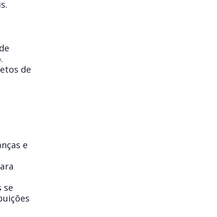
s.
 de
.
jetos de
anças e
para
 se
buições