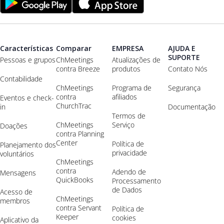
Características
Comparar
EMPRESA
AJUDA E
SUPORTE
Pessoas e grupos
ChMeetings
Atualizações de
contra Breeze
produtos
Contato Nós
Contabilidade
ChMeetings
Programa de
Segurança
contra
afiliados
Eventos e check-
ChurchTrac
in
Documentação
Termos de
ChMeetings
Serviço
Doações
contra Planning
Center
Política de
Planejamento dos
privacidade
voluntários
ChMeetings
contra
Adendo de
Mensagens
QuickBooks
Processamento
de Dados
Acesso de
ChMeetings
membros
contra Servant
Política de
Keeper
cookies
Aplicativo da