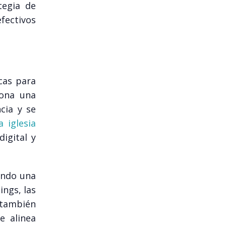
tegia de
fectivos
cas para
iona una
cia y se
a iglesia
igital y
ando una
ings, las
 también
e alinea