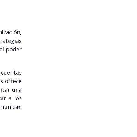
ización,
trategias
 el poder
 cuentas
as ofrece
entar una
ar a los
omunican