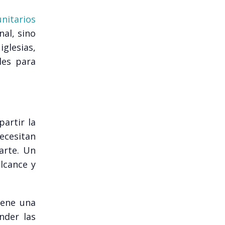
nitarios
nal, sino
iglesias,
les para
partir la
necesitan
arte. Un
lcance y
iene una
nder las