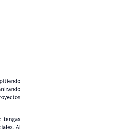
mpitiendo
anizando
proyectos
z tengas
ales. Al