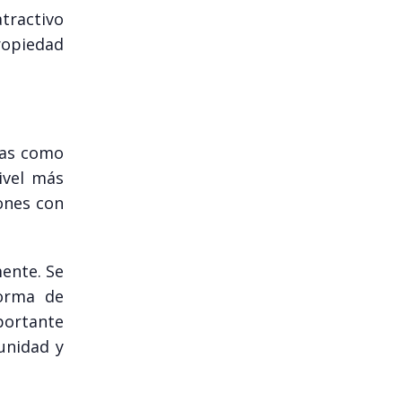
tractivo
ropiedad
mas como
ivel más
iones con
mente. Se
forma de
portante
unidad y