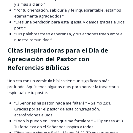
y almas a diario.”
“Por tu orientación, sabiduría y fe inquebrantable, estamos
eternamente agradecidos.”
“Eres una bendición para esta iglesia, y damos gracias a Dios
por ti.”
“Tus palabras traen esperanza, y tus acciones traen amor a
nuestra comunidad.”
Citas Inspiradoras para el Día de
Apreciación del Pastor con
Referencias Bíblicas
Una cita con un versículo bíblico tiene un significado más
profundo. Aquí tienes algunas citas para honrar la trayectoria
espiritual de tu pastor.
“El Señor es mi pastor; nada me faltará.” – Salmo 23:1.
Gracias por ser el pastor de esta congregación,
acercándonos a Dios.
“Todo lo puedo en Cristo que me fortalece.” – Filipenses 4:13.
Tu fortaleza en el Señor nos inspira a todos.
“Bien, buen siervo y fiel.” – Mateo 25:23. Tú encarnas este