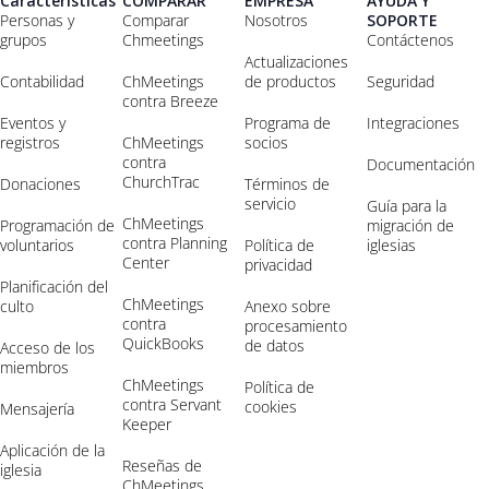
Características
COMPARAR
EMPRESA
AYUDA Y
Personas y
Comparar
Nosotros
SOPORTE
grupos
Chmeetings
Contáctenos
Actualizaciones
Contabilidad
ChMeetings
de productos
Seguridad
contra Breeze
Eventos y
Programa de
Integraciones
registros
ChMeetings
socios
contra
Documentación
ChurchTrac
Donaciones
Términos de
servicio
Guía para la
ChMeetings
Programación de
migración de
contra Planning
voluntarios
Política de
iglesias
Center
privacidad
Planificación del
ChMeetings
culto
Anexo sobre
contra
procesamiento
QuickBooks
de datos
Acceso de los
miembros
ChMeetings
Política de
contra Servant
cookies
Mensajería
Keeper
Aplicación de la
Reseñas de
iglesia
ChMeetings