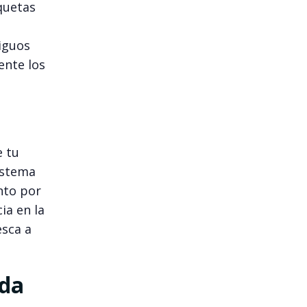
quetas
iguos
ente los
e tu
istema
nto por
ia en la
esca a
nda