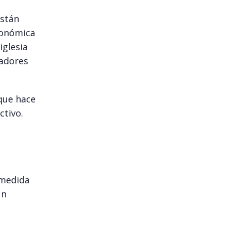
están
conómica
iglesia
radores
que hace
ctivo.
a
 medida
Un