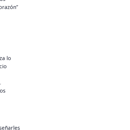
orazón”
za lo
cio
.
dos
señarles