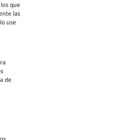
ulos que
ente las
lo use
ara
os
la de
tos