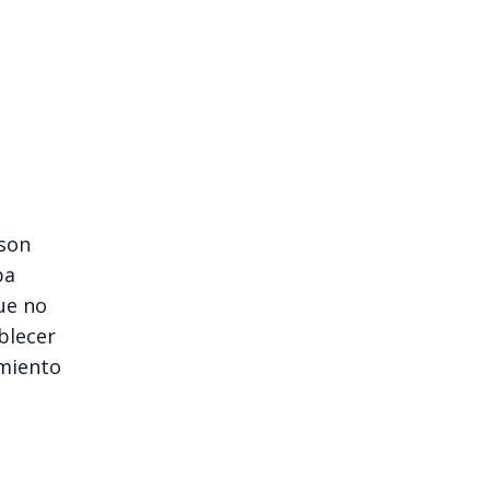
 son
pa
ue no
blecer
amiento