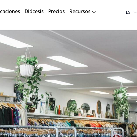
Deut
icaciones
Diócesis
Precios
Recursos
ES
العربي