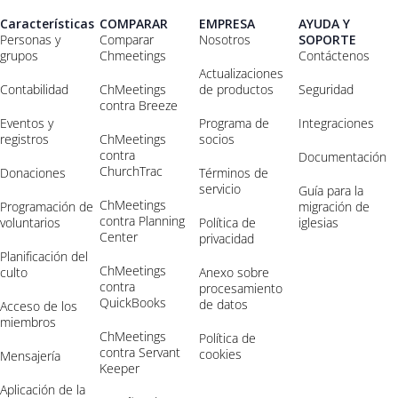
Características
COMPARAR
EMPRESA
AYUDA Y
Personas y
Comparar
Nosotros
SOPORTE
grupos
Chmeetings
Contáctenos
Actualizaciones
Contabilidad
ChMeetings
de productos
Seguridad
contra Breeze
Eventos y
Programa de
Integraciones
registros
ChMeetings
socios
contra
Documentación
ChurchTrac
Donaciones
Términos de
servicio
Guía para la
ChMeetings
Programación de
migración de
contra Planning
voluntarios
Política de
iglesias
Center
privacidad
Planificación del
ChMeetings
culto
Anexo sobre
contra
procesamiento
QuickBooks
de datos
Acceso de los
miembros
ChMeetings
Política de
contra Servant
cookies
Mensajería
Keeper
Aplicación de la