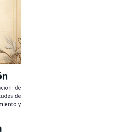
ón
ación de
itudes de
miento y
a