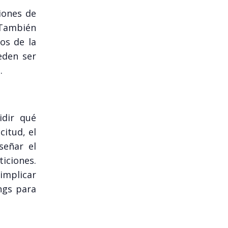
ciones de
 También
os de la
ueden ser
.
idir qué
citud, el
señar el
iciones.
implicar
ngs para