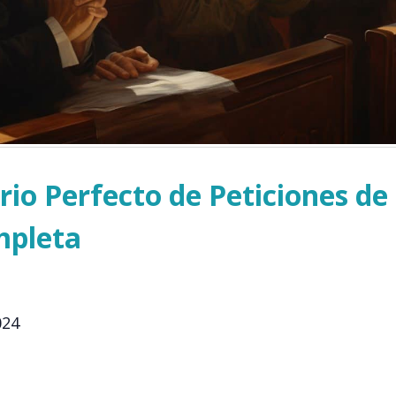
io Perfecto de Peticiones de
mpleta
024