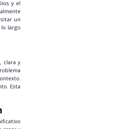
ios y el
ialmente
sitar un
 lo largo
 clara y
problema
ontexto.
nto. Esta
n
ficativo