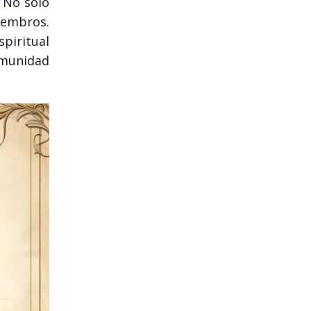
. No solo
iembros.
piritual
omunidad