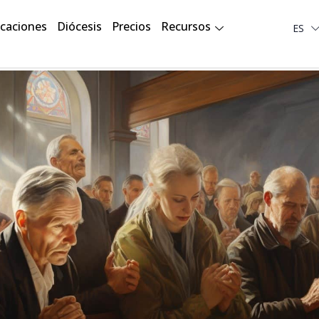
Deut
icaciones
Diócesis
Precios
Recursos
ES
لعربية