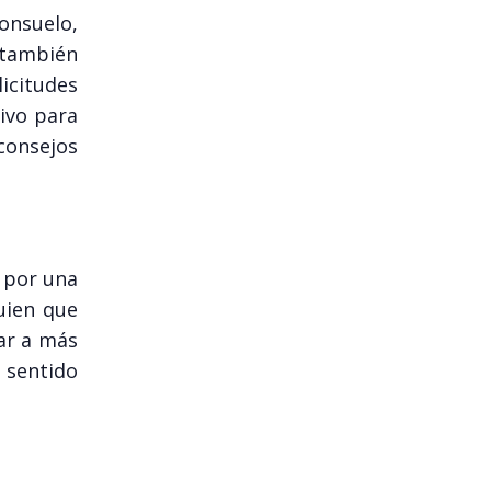
onsuelo,
 también
licitudes
tivo para
consejos
n por una
uien que
rar a más
 sentido