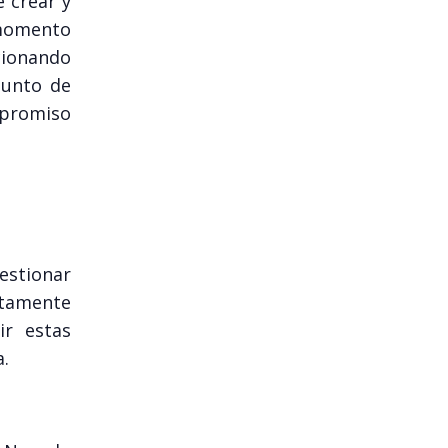
e crear y
 momento
cionando
junto de
mpromiso
stionar
ectamente
ir estas
.