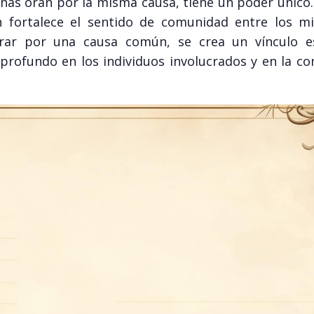
onas oran por la misma causa, tiene un poder único
n fortalece el sentido de comunidad entre los m
ar por una causa común, se crea un vínculo es
rofundo en los individuos involucrados y en la c