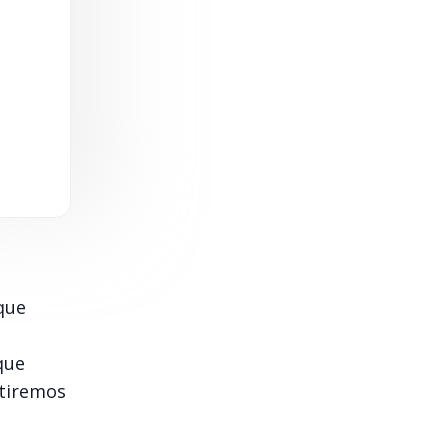
que
que
utiremos