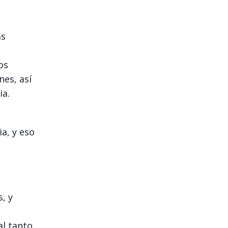
ás
os
nes, así
ia.
a
ia, y eso
, y
al tanto