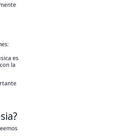
emente
nes:
úsica es
 con la
ortante
sia?
creemos