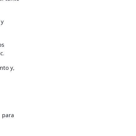
 y
os
c.
nto y,
o para