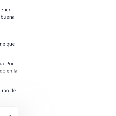
Tener
a buena
ene que
ia. Por
do en la
uipo de