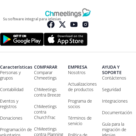
Su software integral para iglesias
Características
COMPARAR
EMPRESA
AYUDA Y
Personas y
Comparar
Nosotros
SOPORTE
grupos
Chmeetings
Contáctenos
Actualizaciones
Contabilidad
ChMeetings
de productos
Seguridad
contra Breeze
Eventos y
Programa de
Integraciones
registros
ChMeetings
socios
contra
Documentación
ChurchTrac
Donaciones
Términos de
servicio
Guía para la
ChMeetings
Programación de
migración de
contra Planning
voluntarios
Política de
iglesias