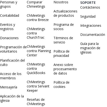
Personas y
Comparar
Nosotros
SOPORTE
grupos
Chmeetings
Contáctenos
Actualizaciones
Contabilidad
ChMeetings
de productos
Seguridad
contra Breeze
Eventos y
Programa de
Integraciones
registros
ChMeetings
socios
contra
Documentación
ChurchTrac
Donaciones
Términos de
servicio
Guía para la
ChMeetings
Programación de
migración de
contra Planning
voluntarios
Política de
iglesias
Center
privacidad
Planificación del
ChMeetings
culto
Anexo sobre
contra
procesamiento
QuickBooks
de datos
Acceso de los
miembros
ChMeetings
Política de
contra Servant
cookies
Mensajería
Keeper
Aplicación de la
Reseñas de
iglesia
ChMeetings