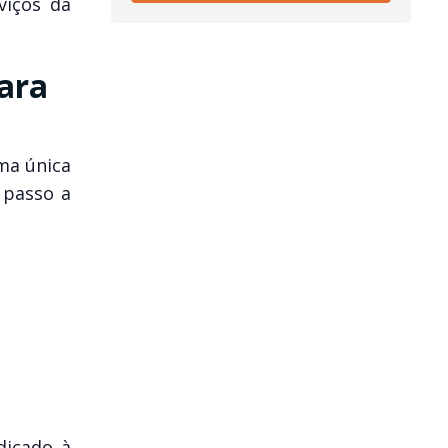
viços da
ara
rma única
 passo a
dicado à