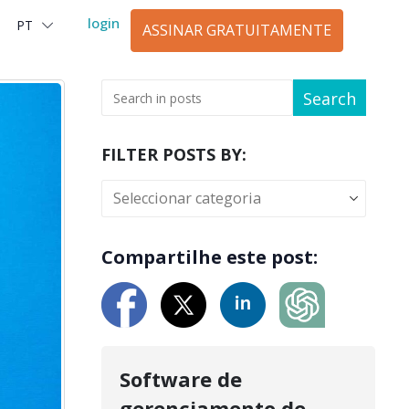
login
PT
العربية
ASSINAR GRATUITAMENTE
Search
FILTER POSTS BY:
Compartilhe este post:
Software de
gerenciamento de