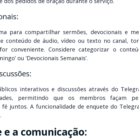
 e dos pedidos de oração durante o serviço.
onais:
ma para compartilhar sermões, devocionais e m
de conteúdo de áudio, vídeo ou texto no canal, to
for conveniente. Considere categorizar o conte
mingo’ ou ‘Devocionais Semanais’.
iscussões:
licos interativos e discussões através do Telegr
idades, permitindo que os membros façam per
fé juntos. A funcionalidade de enquete do Teleg
.
e e a comunicação: