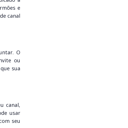
ermões e
de canal
untar. O
nvite ou
 que sua
u canal,
ode usar
 com seu