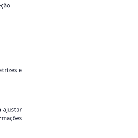
eção
trizes e
 ajustar
ormações