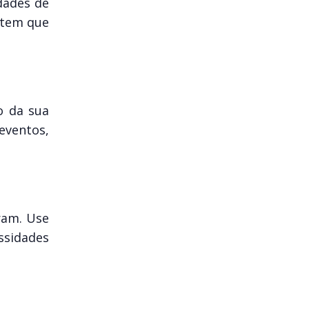
dades de
ntem que
o da sua
eventos,
ram. Use
ssidades