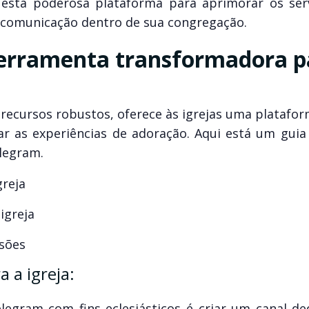
esta poderosa plataforma para aprimorar os ser
a comunicação dentro de sua congregação.
erramenta transformadora p
 recursos robustos, oferece às igrejas uma platafo
ar as experiências de adoração. Aqui está um guia
legram.
greja
igreja
ssões
 a igreja:
legram com fins eclesiásticos é criar um canal de