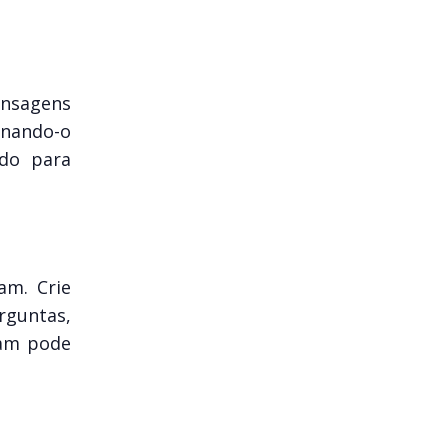
ensagens
rnando-o
údo para
am. Crie
guntas,
ram pode