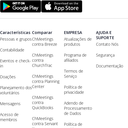
Características
Comparar
EMPRESA
AJUDA E
SUPORTE
Pessoas e grupos
ChMeetings
Atualizações de
contra Breeze
produtos
Contato Nós
Contabilidade
ChMeetings
Programa de
Segurança
contra
afiliados
Eventos e check-
ChurchTrac
in
Documentação
Termos de
ChMeetings
Serviço
Doações
contra Planning
Center
Política de
Planejamento dos
privacidade
voluntários
ChMeetings
contra
Adendo de
Mensagens
QuickBooks
Processamento
de Dados
Acesso de
ChMeetings
membros
contra Servant
Política de