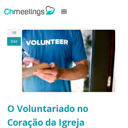
10
Dez
O Voluntariado no
Coração da Igreja