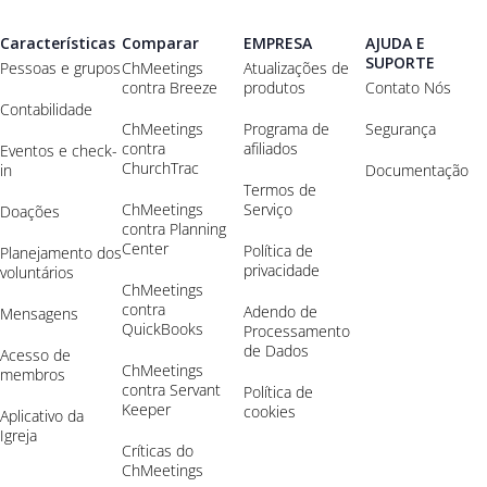
Características
Comparar
EMPRESA
AJUDA E
SUPORTE
Pessoas e grupos
ChMeetings
Atualizações de
contra Breeze
produtos
Contato Nós
Contabilidade
ChMeetings
Programa de
Segurança
contra
afiliados
Eventos e check-
ChurchTrac
in
Documentação
Termos de
ChMeetings
Serviço
Doações
contra Planning
Center
Política de
Planejamento dos
privacidade
voluntários
ChMeetings
contra
Adendo de
Mensagens
QuickBooks
Processamento
de Dados
Acesso de
ChMeetings
membros
contra Servant
Política de
Keeper
cookies
Aplicativo da
Igreja
Críticas do
ChMeetings