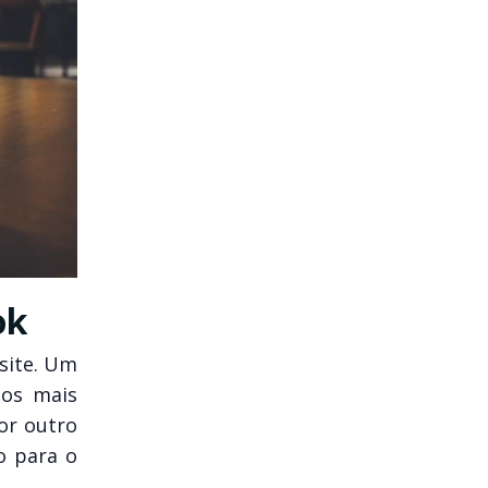
ok
site. Um
sos mais
or outro
o para o