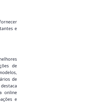
fornecer
itantes e
melhores
ções de
modelos,
ários de
 destaca
a online
oações e