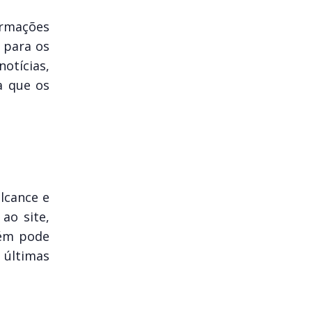
ormações
s para os
tícias,
a que os
lcance e
ao site,
bém pode
 últimas