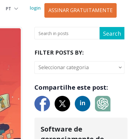
login
PT
العربية
ASSINAR GRATUITAMENTE
Search
FILTER POSTS BY:
Compartilhe este post:
Software de
gerenciamento de