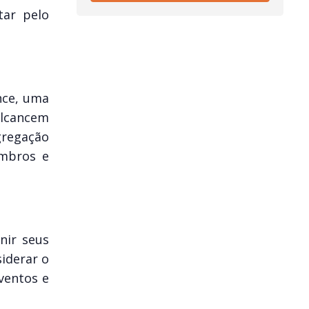
tar pelo
nce, uma
alcancem
regação
embros e
nir seus
siderar o
ventos e