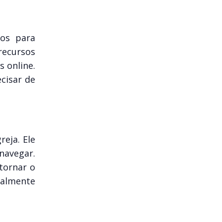
dos para
 recursos
 online.
cisar de
eja. Ele
 navegar.
tornar o
palmente