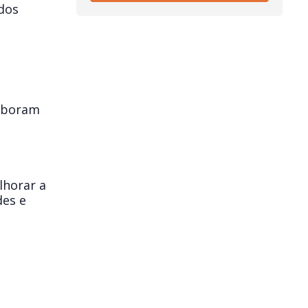
ados
laboram
lhorar a
des e