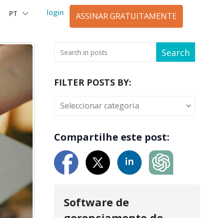
login
PT
العربية
ASSINAR GRATUITAMENTE
Search
FILTER POSTS BY:
Compartilhe este post:
Software de
gerenciamento de