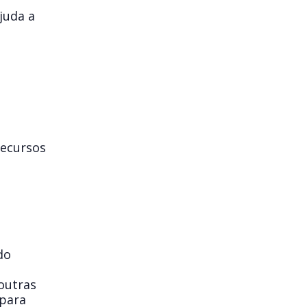
juda a
ecursos
do
outras
 para