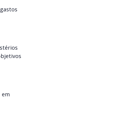
 gastos
stérios
objetivos
a em