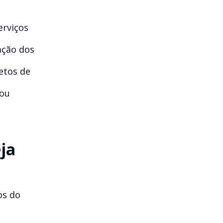
erviços
ação dos
etos de
 ou
ja
os do