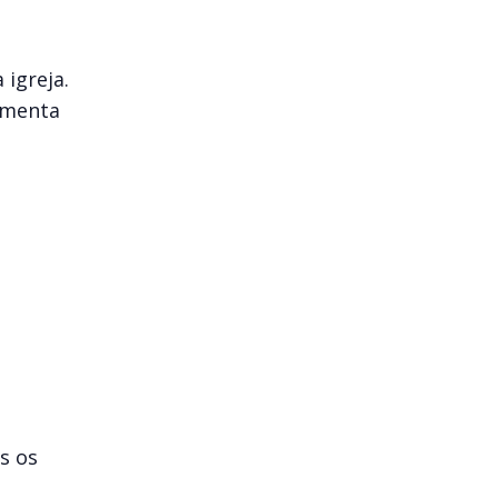
 igreja.
amenta
s os