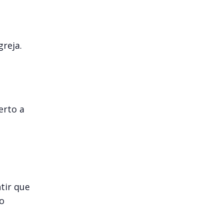
greja.
erto a
tir que
o