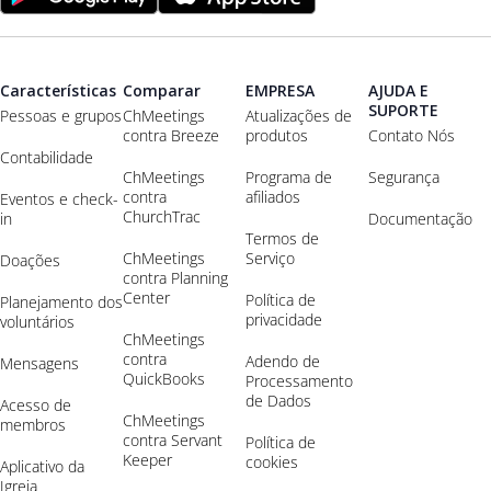
Características
Comparar
EMPRESA
AJUDA E
SUPORTE
Pessoas e grupos
ChMeetings
Atualizações de
contra Breeze
produtos
Contato Nós
Contabilidade
ChMeetings
Programa de
Segurança
contra
afiliados
Eventos e check-
ChurchTrac
in
Documentação
Termos de
ChMeetings
Serviço
Doações
contra Planning
Center
Política de
Planejamento dos
privacidade
voluntários
ChMeetings
contra
Adendo de
Mensagens
QuickBooks
Processamento
de Dados
Acesso de
ChMeetings
membros
contra Servant
Política de
Keeper
cookies
Aplicativo da
Igreja