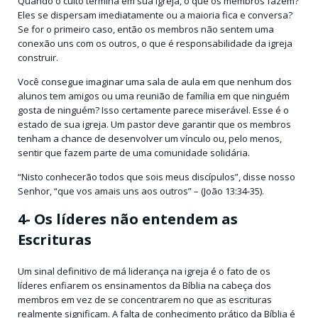
Quando o culto termina em sua igreja, o que os membros fazem?
Eles se dispersam imediatamente ou a maioria fica e conversa?
Se for o primeiro caso, então os membros não sentem uma
conexão uns com os outros, o que é responsabilidade da igreja
construir.
Você consegue imaginar uma sala de aula em que nenhum dos
alunos tem amigos ou uma reunião de família em que ninguém
gosta de ninguém? Isso certamente parece miserável. Esse é o
estado de sua igreja. Um pastor deve garantir que os membros
tenham a chance de desenvolver um vínculo ou, pelo menos,
sentir que fazem parte de uma comunidade solidária.
“Nisto conhecerão todos que sois meus discípulos”, disse nosso
Senhor, “que vos amais uns aos outros” – (João 13:34-35).
4- Os líderes não entendem as
Escrituras
Um sinal definitivo de má liderança na igreja é o fato de os
líderes enfiarem os ensinamentos da Bíblia na cabeça dos
membros em vez de se concentrarem no que as escrituras
realmente significam. A falta de conhecimento prático da Bíblia é