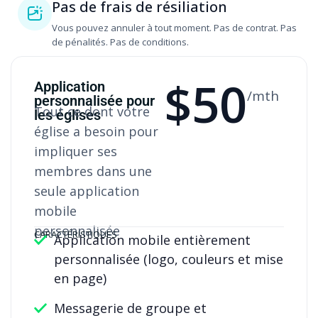
Pas de frais de résiliation
Vous pouvez annuler à tout moment. ‍Pas de contrat. Pas
de pénalités. Pas de conditions.
$
50
Application
/mth
personnalisée pour
Tout ce dont votre
les églises
église a besoin pour
impliquer ses
membres dans une
seule application
mobile
personnalisée
CARACTÉRISTIQUES
Application mobile entièrement
personnalisée (logo, couleurs et mise
en page)
Messagerie de groupe et