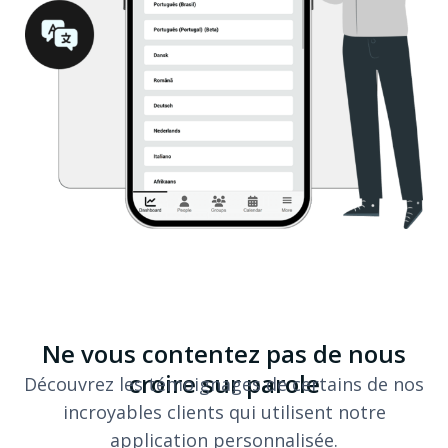
Ne vous contentez pas de nous
croire sur parole
Découvrez les témoignages de certains de nos
incroyables clients qui utilisent notre
application personnalisée.