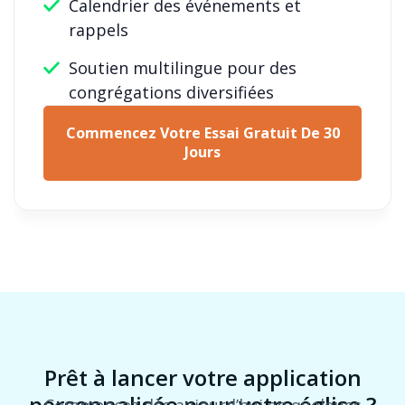
Calendrier des événements et
rappels
Soutien multilingue pour des
congrégations diversifiées
Commencez Votre Essai Gratuit De 30
Jours
Prêt à lancer votre application
personnalisée pour votre église ?
Commencez dès aujourd’hui en quelques