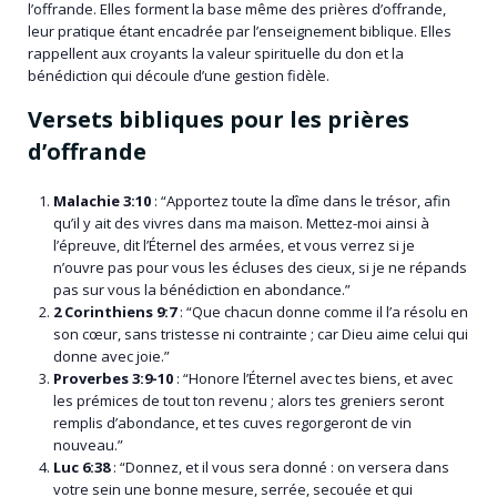
l’offrande. Elles forment la base même des prières d’offrande,
leur pratique étant encadrée par l’enseignement biblique. Elles
rappellent aux croyants la valeur spirituelle du don et la
bénédiction qui découle d’une gestion fidèle.
Versets bibliques pour les prières
d’offrande
Malachie 3:10
: “Apportez toute la dîme dans le trésor, afin
qu’il y ait des vivres dans ma maison. Mettez-moi ainsi à
l’épreuve, dit l’Éternel des armées, et vous verrez si je
n’ouvre pas pour vous les écluses des cieux, si je ne répands
pas sur vous la bénédiction en abondance.”
2 Corinthiens 9:7
: “Que chacun donne comme il l’a résolu en
son cœur, sans tristesse ni contrainte ; car Dieu aime celui qui
donne avec joie.”
Proverbes 3:9-10
: “Honore l’Éternel avec tes biens, et avec
les prémices de tout ton revenu ; alors tes greniers seront
remplis d’abondance, et tes cuves regorgeront de vin
nouveau.”
Luc 6:38
: “Donnez, et il vous sera donné : on versera dans
votre sein une bonne mesure, serrée, secouée et qui