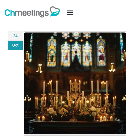
24
Oct