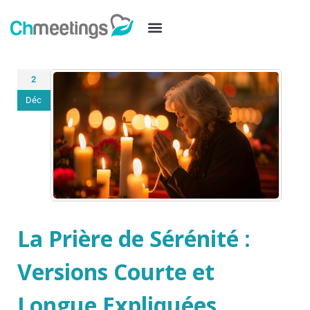
2
Déc
La Prière de Sérénité :
Versions Courte et
Longue Expliquées