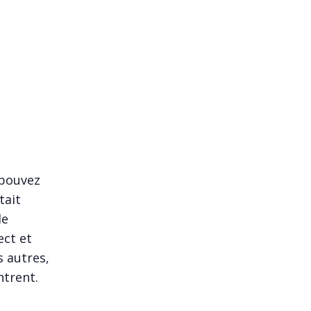
 pouvez
tait
de
ect et
s autres,
ntrent.