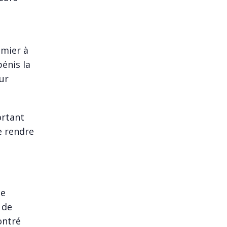
lmier à
énis la
ur
ortant
e rendre
le
 de
ontré