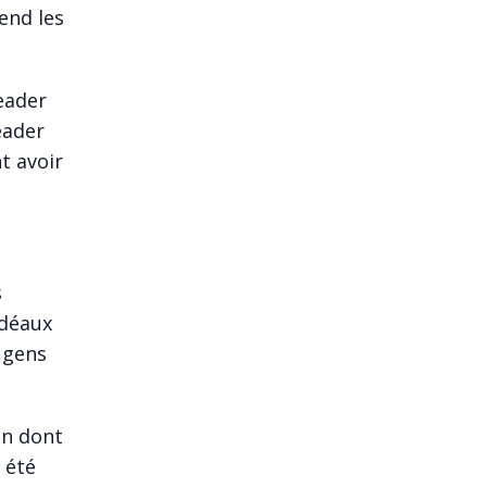
end les
leader
eader
t avoir
s
idéaux
 gens
on dont
 été