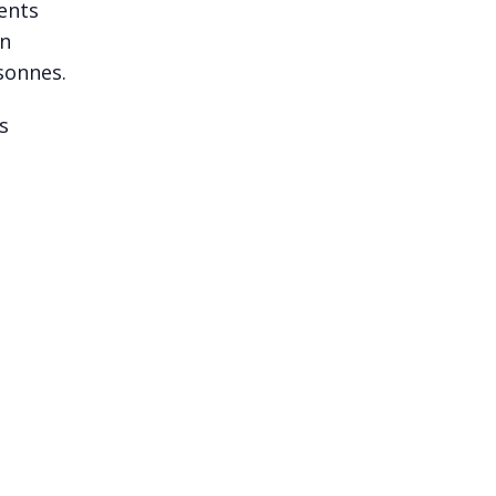
ents
en
sonnes.
s