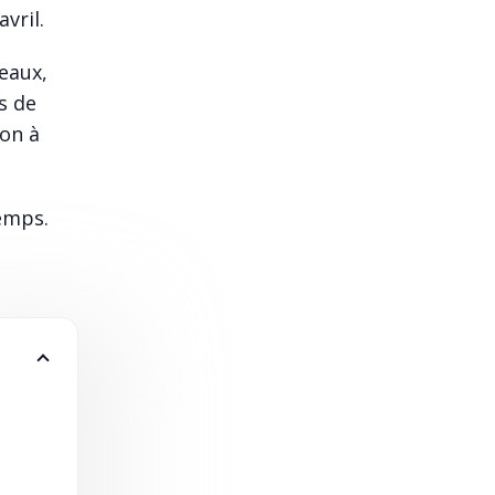
avril.
eaux,
s de
mon à
emps.