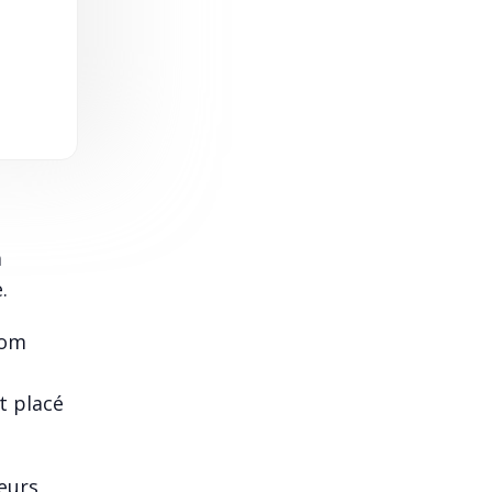
a
.
nom
e
t placé
eurs