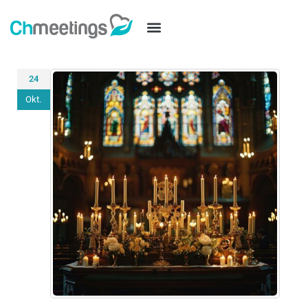
24
Okt.