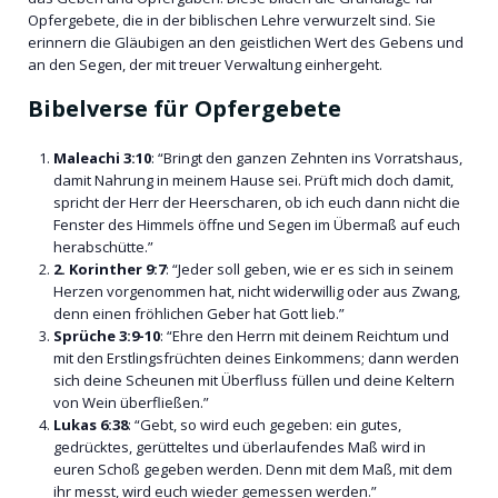
Opfergebete, die in der biblischen Lehre verwurzelt sind. Sie
erinnern die Gläubigen an den geistlichen Wert des Gebens und
an den Segen, der mit treuer Verwaltung einhergeht.
Bibelverse für Opfergebete
Maleachi 3:10
: “Bringt den ganzen Zehnten ins Vorratshaus,
damit Nahrung in meinem Hause sei. Prüft mich doch damit,
spricht der Herr der Heerscharen, ob ich euch dann nicht die
Fenster des Himmels öffne und Segen im Übermaß auf euch
herabschütte.”
2. Korinther 9:7
: “Jeder soll geben, wie er es sich in seinem
Herzen vorgenommen hat, nicht widerwillig oder aus Zwang,
denn einen fröhlichen Geber hat Gott lieb.”
Sprüche 3:9-10
: “Ehre den Herrn mit deinem Reichtum und
mit den Erstlingsfrüchten deines Einkommens; dann werden
sich deine Scheunen mit Überfluss füllen und deine Keltern
von Wein überfließen.”
Lukas 6:38
: “Gebt, so wird euch gegeben: ein gutes,
gedrücktes, gerütteltes und überlaufendes Maß wird in
euren Schoß gegeben werden. Denn mit dem Maß, mit dem
ihr messt, wird euch wieder gemessen werden.”