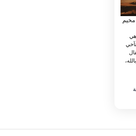
مخيم
هي
تآخي
ال
لله،
ة