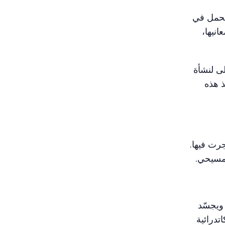
 يحمل في
انيها،
لى لنشأة
 هذه
جرت فيها.
لمسيحي.
 ويجسّد
تدرائية