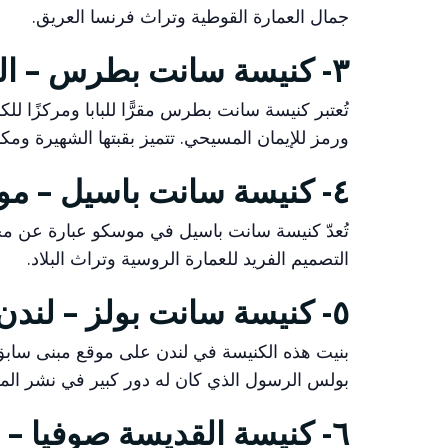
جمال العمارة القوطية وتراث فرنسا العريق.
٣- كنيسة سانت بطرس – الفاتيكان:
تُعتبر كنيسة سانت بطرس مقرًّا للبابا ومركزًا ل
ورمز للإيمان المسيحي. تتميز بقبتها الشهيرة ومكان
٤- كنيسة سانت باسيل – موسكو:
تُعدّ كنيسة سانت باسيل في موسكو عبارة عن مجمو
التصميم الفريد للعمارة الروسية وتراث البلاد.
٥- كنيسة سانت بولز – لندن:
بنيت هذه الكنيسة في لندن على موقع مبنى سابق 
بولس الرسول الذي كان له دور كبير في نشر الم
٦- كنيسة القديسة صوفيا – اسطنبول: