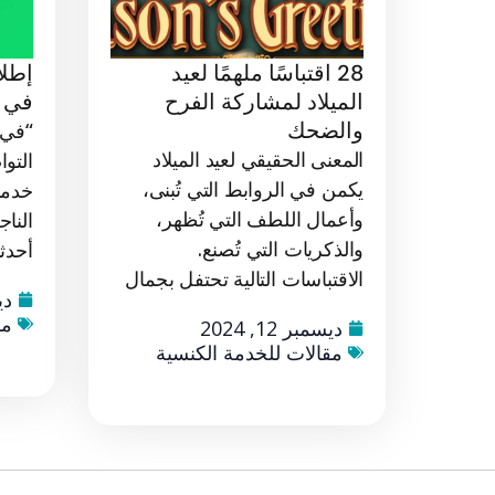
28 اقتباسًا ملهمًا لعيد
إطل
الميلاد لمشاركة الفرح
في ا
والضحك
“في ا
المعنى الحقيقي لعيد الميلاد
التو
يكمن في الروابط التي تُبنى،
خدمة
وأعمال اللطف التي تُظهر،
النا
والذكريات التي تُصنع.
أحدثت
الاقتباسات التالية تحتفل بجمال
ديس
مق
ديسمبر 12, 2024
مقالات للخدمة الكنسية