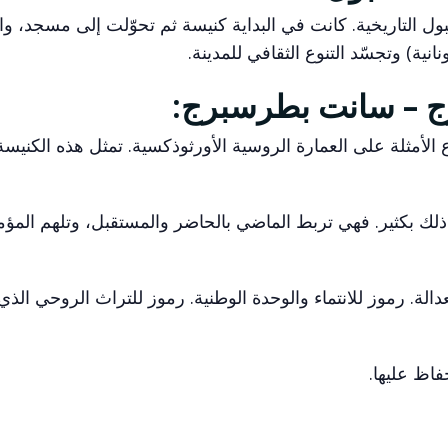
ل التاريخية. كانت في البداية كنيسة ثم تحوّلت إلى مسجد، وال
نية) وتجسّد التنوع الثقافي للمدينة.
الأمثلة على العمارة الروسية الأورثوذكسية. تمثل هذه الكنيس
ك بكثير. فهي تربط الماضي بالحاضر والمستقبل، وتلهم المؤم
لة. رموز للانتماء والوحدة الوطنية. رموز للتراث الروحي الذي
فاظ عليها.