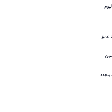
يوم
ة عمق
نين
 يتجدد