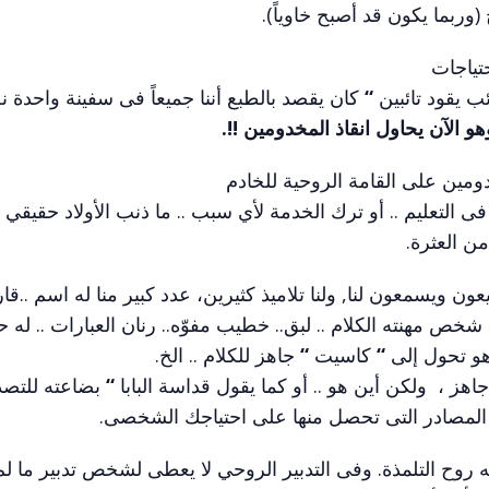
(وربما يكون قد أصبح خاوياً).
حتياجات
ب يقود تائبين
“
كان يقصد بالطبع أننا جميعاً فى سفينة واحدة ن
هو الآن يحاول انقاذ المخدومين
!!.
دومين على القامة الروحية للخادم
فى التعليم .. أو ترك الخدمة لأي سبب .. ما ذنب الأولاد حقيقي 
ن العثرة.
ن ويسمعون لنا, ولنا تلاميذ كثيرين، عدد كبير منا له اسم ..قار
خص مهنته الكلام .. لبق.. خطيب مفوّه.. رنان العبارات .. له 
. هو تحول إلى
“
كاسيت
“
جاهز للكلام .. الخ.
ز ، ولكن أين هو .. أو كما يقول قداسة البابا
“
بضاعته للتصد
ى المصادر التى تحصل منها على احتياجك الشخصى.
ه روح التلمذة. وفى التدبير الروحي لا يعطى لشخص تدبير ما ل