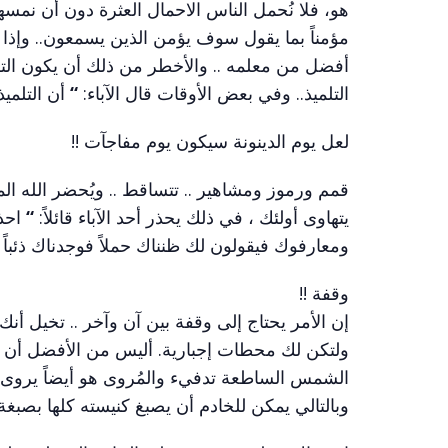
هو، فلا نُحمل الناس الاحمال العثرة دون أن نمسها
مؤمناً بما يقول سوف يؤمن الذين يسمعون.. وإذا ك
أفضل من معلمه .. والأخطر من ذلك أن يكون التلم
التلميذ.. وفي بعض الأوقات قال الآباء:
“
أن التلمي
لعل يوم الدينونة سيكون يوم مفاجآت !!
قمم ورموز ومشاهير .. تتساقط .. ويُحضر الله ال
يتهاوى أولئك ، في ذلك يحذر أحد الآباء قائلاً:
“
احذر
ومعارفوك فيقولون لك ظنناك حملاً فوجدناك ذئباً .
وقفة !!
إن الأمر يحتاج إلى وقفة بين آن وآخر .. تخيل 
ولتكن لك محطات إجبارية. أليس من الأفضل أن يخ
الشمس الساطعة تدفيء والمُروى هو أيضاً يروى .
وبالتالي يمكن للخادم أن يصبغ كنيسته كلها بصبغة 