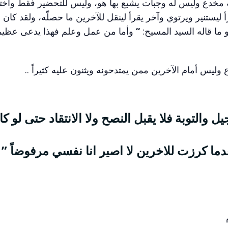
مخدع وليس له وجبات يشبع بها هو، وليس للتحضير فقط واختيا
تنير ويرتوي وآخر يقرأ لينقل للآخرين ما حصلّه، ولقد كان ال
ما قاله السيد المسيح:
“
وأما من عمل وعلم فهذا يدعى عظيما
ليس أمام الآخرين ممن يمتدحونه ويثنون عليه كثيراً ..
والتوبة فلا يقبل النصح ولا الانتقاد حتى لو كا
ما كرزت للاخرين لا اصير انا نفسي مرفوضاً ”