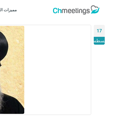
مميزات ال
17
أغسطس