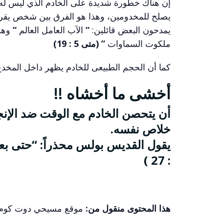
إن هناك خطورة شديدة على الخادم الذي ليس له 
يصلح للمخدومين، وهذا هو الفرق بين شخص يقرأ ليس
يمدحون البعض قائلين:
“
الآب العامل العالم
“
وهو 
ملكوت السماوات
”
(متى 5 : 19)
كما أن الحجم الطبيعى للخادم يظهر داخل المخدع و
أخشى ما أخشاه !!
أن يتحصن الخادم مع الوقت ضد الإنجيل 
خلاص نفسه.
يقول القديس بولس محذراً:
“حتى بعد
: 27 )
هذا المحتوى منقول من
:
موقع مسيحي دوت كوم