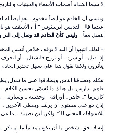
لا سيما الخدام أصحاب الأسماء والحيثيات والتاريخ 
وننسى أن الخادم هو أيضاً مخدوم .. هو أيضاً له ا
عندما قال القديس ايرينيئوس
“
أن الأسقف هو تائ
لنصل معاً ..
وليس كأنّ الخادم قد وصل إلى البر و
+ لذلك انتبهوا أن الله لا يوقف خلاص أنفس المخ
إذا ضل .. أو شرد .. أو تزوج فانشغل .. أو انحرف 
يتأثرون ولكننا نقول هذا على سبيل تحذير الخادم م
نتكلم ويصدقنا الناس ويصادقوا على ما نقول, يطيعو
فاهم ..دارس, بل هناك ما يُسمّى بحسن الكلام…. ش
كاريزما
“
.. جاهز .. أوراقه .. وحقيبته .. وسيارته .
إذن هو على مستوى أن يرشد ويعطي الآخرين .. جاه
للاستهلاك المحلي
!! “
. ولكن أين نصيبك .. ما ه
إنه لا يحق لشخص ما أن يكون معلماً ما لم تكن ل