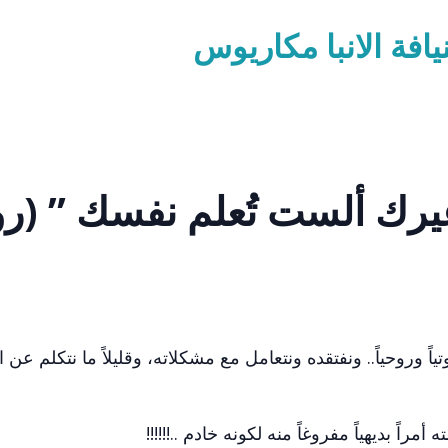
افة الانبا مكاريوس
م غيرك ألست تُعلم نفسك ” (ر
اً وروحياً.. ونفتقده ونتعامل مع مشكلاته، وقليلاً ما نتكلم عن ا
ً بديهياً مفروغاً منه لكونه خادم ..!!!!!!