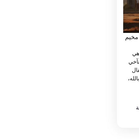
مخيم
هي
تآخي
ال
لله،
ة