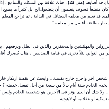
 بأحد أصابعنا
(متى 23)
.. هناك علاقة بين المتكلم والسامع ، إذا
ان متضعاً فسوف يتعلمون أن يتضعوا..الخ. بل كثيراً ما يصبح الت
يذ قد تعلم من معلمه الفضائل في البداية ، ثم تراجع المعلم 
ذ صار بطاعته أفضل من معلمه.
“
مرزولين والمهمّشين والمحتقرين والذين فى الظل ويرفعهم ، بين
 من التواني لئلاّ تخزى في قيامة الصديقين ، هناك يُبصرك أقا
.!!
“
أنك شخص آخر واخرج خارج نفسك .. وابحث عن نقطة ارتكاز خار
دم الخادم ستة أيام بدلاً من سبعة من أجل تفعيل خدمته ؟ حق
. ولا شك أن الذى يؤثر فى الآخرين هو شخصية الخادم وليس كل
نسكية أو عقلانية أو لاهوتية ….