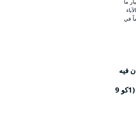
ر ما
آباء
ً في
ن فيه
(1كو 9