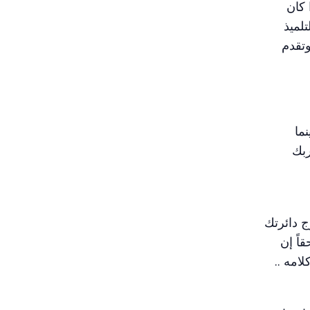
 كان
لميذ
وتقدم
ما
ربك
ج دائرتك
اً إن
امه ..