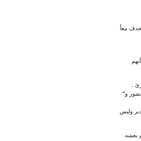
جدف معاً
أنهم
ئ ..
حضور و
“
ير وليس
م يعشه