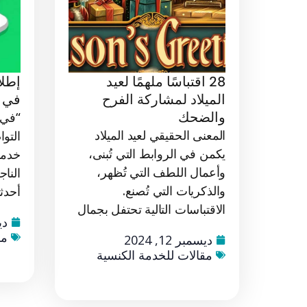
28 اقتباسًا ملهمًا لعيد
إطل
الميلاد لمشاركة الفرح
في ا
والضحك
“في ا
المعنى الحقيقي لعيد الميلاد
التو
يكمن في الروابط التي تُبنى،
خدمة
وأعمال اللطف التي تُظهر،
النا
والذكريات التي تُصنع.
أحدثت
الاقتباسات التالية تحتفل بجمال
ديس
مق
ديسمبر 12, 2024
مقالات للخدمة الكنسية