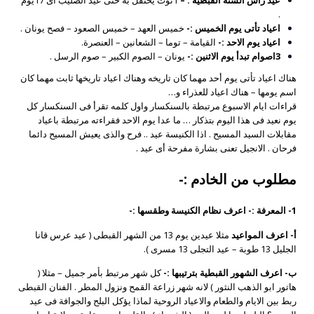
.
اعياد تأتى يوم الخميس :-
خميس العهد – خميس الصعود – فصح يونان .
اعياد يوم الاحد :-
القيامة – توما – الشعانين – العنصرة.
3اصوام تبدأ يوم الاثنين :-
يونان – الصوم الكبير – صوم الرسل .
هناك اعياد تأتى يوم أحد مهما كان تاريخه وهناك اعياد تاريخها ثابت مهما كان
اسم يومها – هناك اعياد للعذراء و…
قراءات ايام الاسبوع مرتبطة بالسنكسار واول كلمه تقرأ فى السنكسار كل
يوم نعيد فى هذا اليوم بتذكار … ما عدا يوم الاحد فقراءته مرتبطة باعياد
مقابلات السيد المسيح . اذا الكنيسة عيد .. فرح والذى يعيش المسيح دائما
فرحان . الانجيل تعنى بشارة مفرحة أى عيد .
مطلوب من الخادم :-
1- المعرفة :- اعرف نظام الكنيسة وطقسها :-
أ‌- اعرف المواعيد
مثلا عيدين يوم 13 من الشهر القبطى ( عيد عرس قانا
الجليل 13 طوبة – عيد التجلى 13 مسرى ).
ب‌- اعرف الشهور القبطية بترتيبها :-
كل شهر مرتبط بأمر جميل – مثلا (
هاتور ابو الذهب النثور ) لانه شهر زراعة القمح ونزول المطر . الفنان القبطى
ربط بين الايام والطعام والاعياد الروحية لماذا يؤكل البلح والجوافة فى عيد