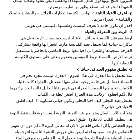
النيروز؟ البلح لونها لون الدم ( الشهداء ) والقلب ابيض نقاوة وصلابة ايمان
الشهداء الجوافة لما تقطع يظهر بها صليب مرسوم .
ج- اعرف الاعياد الثابتة :-
ثوابت الكنيسة تذكارات الملاك – والبشارة والميلاد
والقيامة – العذراء مريم .
احذر ان تكون خادم لا تعرف كنيستك وطقسها . كنيستى هى هويتى.
2- الربط بين المعرفة والحياة :-
اربط معرفتك الكنسية بحياتك . الاعياد ليست مناسبات تاريخية بل هى
تذكارات حياتية لما نحتفل بعيد القديسة مارينا اشعر انها واقفة تشاركنى
الفرحة بتمجيدها واشعر انى احيا معها نربط الماضى بالحاضر بالمستقبل
نربط الارض بالسماء نربط المؤمنين بعضهم ببعض على مستوى الكنيسة
القبطية كلها .
3- تطبيق مفهوم العيد فى حياتنا :-
مثلا نحتفل بأمنا العذراء فى هذا الصوم – العذراء ليست مجرد نجم فى
السماء فقط بل هى قامة روحية اتعلم منها الفضائل . العذراء كانت قليلة
الكلمات تعلم منها الصمت العذراء فى عرس قانا الجليل قالت للخدام ” مهما
قال لكم افعلوه ” زكانت هذة العبارة اصغر عظة فى الكتاب .
نحتفل بعيد التجلى كيف احيا التجلى وتكون حياتى سماوية اذا كيف اطبق
الاعياد فى حياتى ؟.
مثلا احد الابن الضال وهو يعبر عن التوبة . التوبة ليست توبة قلب فقط التوبة
هى تنظيف القلب اى نقاوة . طبق العبر.
يوم الغطاس يأكل الناس قلقاس ؟ لان له معانى كثيرة لا نأكل دون ان نفهم
القلقاس خارجة اسود وداخله ابيض مثل عروس النشيد انا سوداء وجميلة
سواد الخطية ونقاوة القلب بالتوبة وبعمل الله . القلقاس يوضع فى الماء