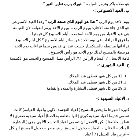
هو صلاة باكر وترمز للقيامة
” بنورك يارب نعاين النور “
.
ب. العيد الاسبوعى :-
يوم الاحد يوم الرب
” هذا هو اليوم الذى صنعه الرب “
وهذا العيد الاسبوعى
هو الذى جاء منه الاجازة ويوم الرب … ويوم الاحد يرمز للقيامة لان القيامة
هى عيد الاعياد من يوم الاحد استمدت أيام للاسبوع كل قيمتها .
ما فرق القراءات فى يوم الاحد عن سائر ايام الاسبوع ؟ كل ايام الاسبوع
قراءاتها مرتبطه بالسنكسار حسب عيد اى قديس بينما قراءات يوم الاحد
مرتبطة بالمسيح لذلك يوم الاحد هو رأس الاسبوع …
قامة الانسان 7 أقسام الرأس 1\7 الرأس يمثل المسيح والجسد هو الكنيسة
ج. العيد الشهرى :-
12 من كل شهر قبطى عيد الملاك.
21 من كل شهر قبطى عيد الملاك.
29 من كل شهر قبطى البشارة والميلاد والقيامة.
د. الاعياد السيدية :-
كثيرة اشهرها ما يخص المسيح ( اعياد التجسد الالهى واعياد القيامة) كانت
تسمى قديما اعياد سيدية كبرى ( انها متعلقة بخلاصنا) أعياد سيدية صغرى ( لا
تتعلق بخلاصنا ) لكن الافضل ان تسمى اعياد التجسد الالهى وهى ( البشارة –
الميلاد – الختان – العماد – دخول المسيح ارض مصر – دخول المسيح الهيكل
– عرس قانا الجليل ) 7 أعياد