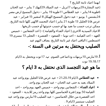
ايهما اعياد ثابتة التاريخ ؟
(عيد البشارة 29برمهات 7ابريل – عيد الميلاد 29كيهك 7 يناير – عيد الختان
6طوبة 14يناير – عيد الغطاس 11طوبة 19 يناير – دخول المسيح ارض مصر
24بشنس 1 يونيو – عيد دخول المسيح الهيكل 8 امشير 15 فبراير – عيد
عرس قانا الجليل 13 طوبة 21 يناير ) اعياد التجسد الالهى كلها ثابتة التاريخ .
ممكن ترتب حسب ما نعيد بها او حسب حدوثها أو حسب تاريخها .
الاعياد السيدية الاخرى ( اعياد الفداء والقيامة ):- ( احد الشعانين – خميس
العهد – احد القيامة – احد توما – الصعود – العنصرة – التجلى 13 مسرى 19
اغسطس ) الباقى اعياد غير ثابتة التاريخ .يضاف اليهم عيد
الصليب ويحتفل به مرتين فى السنة :-
أ.
19مارس 10برمهات ودائما فى الصوم.
ب.
17توت ويحتفل به 3ايام
19،18،17 توت
ما هو عيد التجسد الذى نحتفل به 3 ايام ؟
عيد الغطاس
3ايام 21،20،19
–
عيد عرس قانا الجليل يوم واحد عيد
الميلاد يعيد به حتى عيد الختان – عيد الختان يوم واحد.
اعياد الفداء :-
الشعانين يوم واحد – خميس العهد يوم واحد – احد
القيامة 50 يوم ( فترة الخماسين كلها يوم واحد رمز للابدية – الصعود –
احد العنصرة من خلال الخماسين – عيد الصليب 19مارس يوم واحد عيد
الصليب سبتمبر 3ايام 9 .
عيد رأس السنة القبطية : –
1توت يحتفل به حتى عيد الصليب أى 17يوم