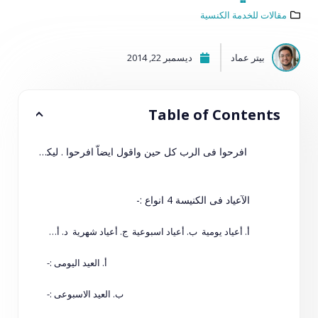
مقالات للخدمة الكنسية
بيتر عماد
ديسمبر 22, 2014
Table of Contents
افرحوا فى الرب كل حين واقول ايضاّ افرحوا . ليكن حلمكم معروفا عند جميع الناس . الرب قريب . لا تهتموا بشئ بل فى كل شئ بالصلوة والدعاء مع الشكر لتعلم طلباتكم لدى الله . وسلام الله الذى يفوق كل عقل يحفظ قلوبكم وافكاركم فى المسيح يسوع ".
الآعياد فى الكنيسة 4 انواع :-
أ. أعياد يومية ب. أعياد اسبوعية ج. أعياد شهرية د. أعيادالسنوية سيدية
أ. العيد اليومى :-
ب. العيد الاسبوعى :-