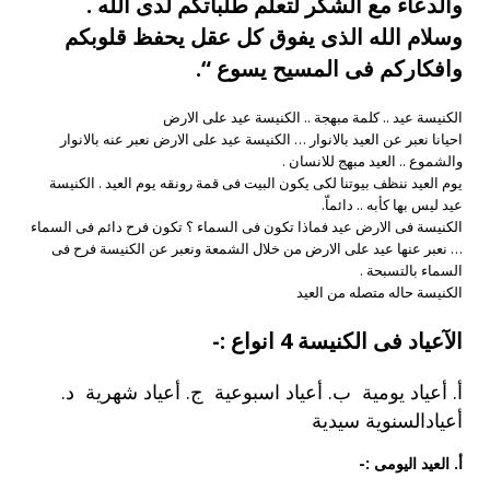
والدعاء مع الشكر لتعلم طلباتكم لدى الله .
وسلام الله الذى يفوق كل عقل يحفظ قلوبكم
وافكاركم فى المسيح يسوع “.
الكنيسة عيد .. كلمة مبهجة .. الكنيسة عيد على الارض
احيانا نعبر عن العيد بالانوار … الكنيسة عيد على الارض نعبر عنه بالانوار
والشموع .. العيد مبهج للانسان .
يوم العيد ننظف بيوتنا لكى يكون البيت فى قمة رونقه يوم العيد . الكنيسة
عيد ليس بها كأبه .. دائماّ.
الكنيسة فى الارض عيد فماذا تكون فى السماء ؟ تكون فرح دائم فى السماء
… نعبر عنها عيد على الارض من خلال الشمعة ونعبر عن الكنيسة فرح فى
السماء بالتسبحة .
الكنيسة حاله متصله من العيد
الآعياد فى الكنيسة 4 انواع :-
أ. أعياد يومية ب. أعياد اسبوعية ج. أعياد شهرية د.
أعيادالسنوية سيدية
أ. العيد اليومى :-