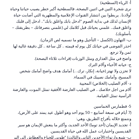
أ- الرياء (السطحية)
نرى شجرة التين في اثنين البصخة، فالسطحية أكبر خطر يصيب حياتنا وحياة
أولادنا.. يربطوا بين انتشار القنوات الإعلامية والمظهرية التي أصابت حياة
الإنسان لذلك في بداية الصوم “ادخل بابك واغلق بابك”.. ادخل إلى قلبك
واغلق فمك.. علمني بحياتك قبل كلامك لي (علمني بتصرفاتك – بطريقتك –
بأسلوبك).
ب- التهاون (الكسل – التأجيل وهو ما نسميه لص الزمان).
احذر الفوضى في حياتك كل يوم له قيمته .. كل ساعة .. كل دقيقة غالية لها
ثمن ولا ترجع.
واضح في مثل العذارى ومثل الوزنات (قراءات ثلاثاء البصحة).
ج- خياته الأحباء وآلام الترك
لا تحزن ولا تهتز (خيانة، إنكار، ترك…) أمامك هدف واضح أمامك شخص
المسيح، وأمامك نصيبك في السماء.
د- آلام الصليب (الخلاص) المحيية
آلام من اجل خلاصك .. في الصليب العارضة الأفقية تمثل الموت، والعارضة
الرأسية تمثل القيامة.
5- قطمارس الخماسين
(7 أيام في سبعة أسابيع – 50 يوم أحد وهو أطول عيد يمتد على الأرض)،
ونتمتع خلاله بأفراح الطريق، وهي:
أ- تجديد الإيمان (أحد توما) الأحد الجديد، وأكثر ما ينعش الإيمان هو سير
القديسين واختبارات عمل الله في حياة القديسين.
ب- شبع وارتواء (الأحدين الثاني والثالث) “طوبي للجياع والعطاش إلى البر