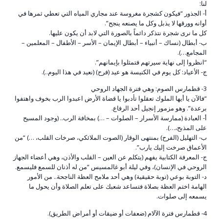
لنا:
أ- الجذور “فيكون كشجرة مغروسة عند مجاري المياه التي تعطي ثمرها في
أوانه وورقها لا يذبل وكل ما يصنعه ينجح”.
كل ما نرى شجرة نتذكر دائماً بالصورة التي لابد أن يكون عليها.
ب- أبطال (نساك – أنبياء – أبطال الإيمان – الأسر – الأطفال – المعلمين –
المجامع…).
“انظروا إلى نهاية سيرتهم فتمثلوا بإيمانهم”.
ج- الأعياد: كل يوم في الكنيسة هو عيد (فرح) (نعيد في هذا اليوم..).
3- قطمارس الصوم: وهي فترة الجهاد الروحي
“فالآن يا أيها الملوك تعقلوا تأدبوا يا قضاة الأرض اعبدوا الرب بخوف واهتفوا
برعدة”. وهو مزمور إنجيل أحد الرفاع.
أ- العبادة (ممارسة الأسرار – الصلوات – …) بمخافة الرب.. (وجود المسيح
على المذبح،…).
ب- التهليل (الفرح) بمنتهى الوقار (الصوت الملائكي، صرخات القلب، …) “من
الأعماق صرخت إليك يارب”.
ج- المعرفة الكتابية يفهم (يتكلم عن العين – القلب والأذن، وهي أعضاء الجهاز
الروحي في الإنسان)، وفي ليلة أبو غالمسيس “من له أذنان للسمع فليسمع.
د- التوبة بوعي (توبة حقيقية) وهي أحد ملامح العظة الناجحة.. من الأمور
الهامة اختم العظة بصلاة فتساعد شعبك على تعلم الصلاة وأن يحول ما
يسمعه إلى صلوات.
4- قطمارس فترة الآلام (ضعفات أو ضيقات أو أمراض الطريق).