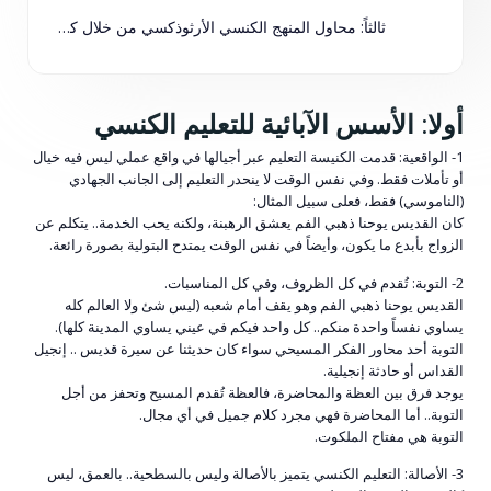
ثالثاً: محاول المنهج الكنسي الأرثوذكسي من خلال كتاب القطمارس
أولا: الأسس الآبائية للتعليم الكنسي
1- الواقعية: قدمت الكنيسة التعليم عبر أجيالها في واقع عملي ليس فيه خيال
أو تأملات فقط. وفي نفس الوقت لا ينحدر التعليم إلى الجانب الجهادي
(الناموسي) فقط، فعلى سبيل المثال:
كان القديس يوحنا ذهبي الفم يعشق الرهبنة، ولكنه يحب الخدمة.. يتكلم عن
الزواج بأبدع ما يكون، وأيضاً في نفس الوقت يمتدح البتولية بصورة رائعة.
2- التوبة: تُقدم في كل الظروف، وفي كل المناسبات.
القديس يوحنا ذهبي الفم وهو يقف أمام شعبه (ليس شئ ولا العالم كله
يساوي نفساً واحدة منكم.. كل واحد فيكم في عيني يساوي المدينة كلها).
التوبة أحد محاور الفكر المسيحي سواء كان حديثنا عن سيرة قديس .. إنجيل
القداس أو حادثة إنجيلية.
يوجد فرق بين العظة والمحاضرة، فالعظة تُقدم المسيح وتحفز من أجل
التوبة.. أما المحاضرة فهي مجرد كلام جميل في أي مجال.
التوبة هي مفتاح الملكوت.
3- الأصالة: التعليم الكنسي يتميز بالأصالة وليس بالسطحية.. بالعمق، ليس