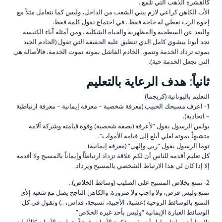
كالقشرة الذهب التي تلمع..
الأب الكاهن كراعي لازم يبني الشعب من الداخل، وليس كما نتعامل مثلاً مع
إخوة الرب نعطي له حاجة فقط.. في اجتماع نقول كلمة فقط.
والبعد عن السطحية والمظهرية والحياة الشكلية.. ومن أمثلة آباء الكنيسة
نجد أبونا بيشوي كامل الذي تنطبق عليه الحقيقة التي تقول (الخادم الجيد
بموته تزداد الخدمة وتنمو.. الخادم الفاشل بموته تموت الخدمة، فالأصالة هي
التي تجعل الخدمة حية).
ثانياً: هدف الرعاية بالتعليم
التعليم باليونانية (كريجما)
1- اعرف مسيحك الحبيب (معرفة شخصية – معرفة إيمانية – معرفة ارتباطية
– اتحادية).
بولس الرسول يقول “لأعرفة (بصفة شخصية) وقوة قيامته وشركة آلامه
متشبهاً بموته لعلي أبلغ إلى قيامة الأموات”.
توما الرسول يقول “ربي وإلهي” (معرفة إيمانية).
كل تعليم أقدمه للناس أن لكم علاقة تزداد ارتباطاً وإيماناً بالمسيح ولا أقدمه
إلا إذا كان لي هذا الارتباط الشخصي بالمسيح ويزداد.
2- تمتع بخلاص المسيح على الصليب (وسائط الخلاص)..
تمتع وليس فرض، ولا واجب ولا ضرورة. والكاهن الناجح يصل مع شعبه إلأى
التمتع بالوسائط الروحية (عشية، الأجبية، تسبحة، قداس، ..) ونقول في كل
الوسائط العبارة الإيمانية “وليس بأحد غيره الخلاص”.