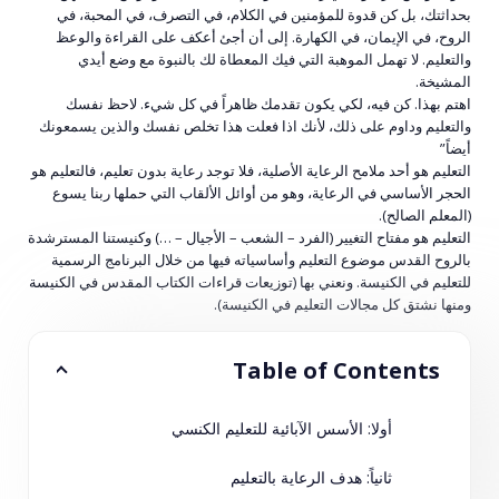
بحداثتك، بل كن قدوة للمؤمنين في الكلام، في التصرف، في المحبة، في
الروح، في الإيمان، في الكهارة. إلى أن أجئ أعكف على القراءة والوعظ
والتعليم. لا تهمل الموهبة التي فيك المعطاة لك بالنبوة مع وضع أيدي
المشيخة.
اهتم بهذا. كن فيه، لكي يكون تقدمك ظاهراً في كل شيء. لاحظ نفسك
والتعليم وداوم على ذلك، لأنك اذا فعلت هذا تخلص نفسك والذين يسمعونك
أيضاً”
التعليم هو أحد ملامح الرعاية الأصلية، فلا توجد رعاية بدون تعليم، فالتعليم هو
الحجر الأساسي في الرعاية، وهو من أوائل الألقاب التي حملها ربنا يسوع
(المعلم الصالح).
التعليم هو مفتاح التغيير (الفرد – الشعب – الأجيال – …) وكنيستنا المسترشدة
بالروح القدس موضوع التعليم وأساسياته فيها من خلال البرنامج الرسمية
للتعليم في الكنيسة. ونعني بها (توزيعات قراءات الكتاب المقدس في الكنيسة
ومنها نشتق كل مجالات التعليم في الكنيسة).
Table of Contents
أولا: الأسس الآبائية للتعليم الكنسي
ثانياً: هدف الرعاية بالتعليم