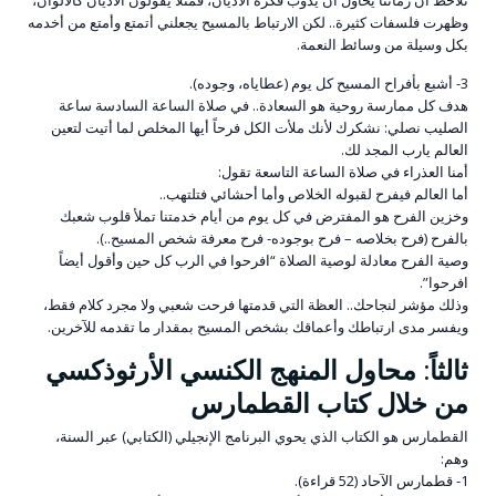
نلاحظ أن زماننا يحاول أن يذوب فكرة الأديان، فمثلاً يقولون الأديان كالألوان،
وظهرت فلسفات كثيرة.. لكن الارتباط بالمسيح يجعلني أتمتع وأمتع من أخدمه
بكل وسيلة من وسائط النعمة.
3- أشبع بأفراح المسيح كل يوم (عطاياه، وجوده).
هدف كل ممارسة روحية هو السعادة.. في صلاة الساعة السادسة ساعة
الصليب نصلي: نشكرك لأنك ملأت الكل فرحاً أيها المخلص لما أتيت لتعين
العالم يارب المجد لك.
أمنا العذراء في صلاة الساعة التاسعة تقول:
أما العالم فيفرح لقبوله الخلاص وأما أحشائي فتلتهب..
وخزين الفرح هو المفترض في كل يوم من أيام خدمتنا تملأ قلوب شعبك
بالفرح (فرح بخلاصه – فرح بوجوده- فرح معرفة شخص المسيح..).
وصية الفرح معادلة لوصية الصلاة “افرحوا في الرب كل حين وأقول أيضاً
افرحوا”.
وذلك مؤشر لنجاحك.. العظة التي قدمتها فرحت شعبي ولا مجرد كلام فقط،
ويفسر مدى ارتباطك وأعماقك بشخص المسيح بمقدار ما تقدمه للآخرين.
ثالثاً: محاول المنهج الكنسي الأرثوذكسي
من خلال كتاب القطمارس
القطمارس هو الكتاب الذي يحوي البرنامج الإنجيلي (الكتابي) عبر السنة،
وهم:
1- قطمارس الآحاد (52 قراءة).