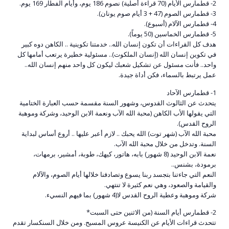
2- قطمارس الأيام (70 قراءة أصلية) نصوم 186 يوم، وأيام الفطار 169 يوم.
3- قطمارس الصوم (47 + 3 أيام صوم يونان).
4- قطمارس الآلام (أسبوع).
5- قطمارس الخماسين (50 يوماً).
هدف كل القراءات أن تكون إنسان الله.. خدمتنا تكوينية .. الكاهن دوه كبير
في تكوين إنسان الله (إنسان الملكوت).. مسئولية خطيرة يرتعب أمامها كل
واحد.. فأنت مسئول عن تشكيل شعبك ليكون كل واحد منهم إنسان الله..
عمل يرتبط بالسماء، فكن أداة جيدة.
1- قطمارس الآحاد
يتحدث عن الثالوث القدوس، وشهور السنة مقسمة حسب العبارة الختامية
التي يقولها الأب الكاهن (محبة الله الآب ونعمة الابن الوحيد، وشركة وموهبة
الروح القدس).
محبة الله الآب (شهر توت) الله يحبك .. لازم أعبر عليها .. أروع أساس لبداية
السنة. وتدخل من خلال محبة الله الآب.
نعمة الابن الوحيد (8 شهور) بابه، هاتور، كيهك، طوبة، أمشير، برمهات،
برمودة، بشنس..
النعم التي جاءتنا بتجسد ربنا يسوع وتصادفنا خلالها أيام الصوم، والآلام
والقيامة والصعود، وهي نعم كثيرة لا تنتهي.
شركة وموهبة وعطية الروح القدس لا(4 شهور) بما فيهم النسيء.
2- قطمارس أيام السنة (من الاثنين حتى السبت*
تتحدث قراءات الأيام عن الكنيسة عروس المسيح. ومن خلال السنكسار تقدم