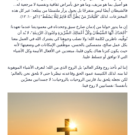
هو أصيل بما هو مزيف، وما هو حق بأمراض ثقافية ونفسية لا مرجعية له…
فالشيطان أيضًا ليس متفرجًا بل يجول يزأر ملتمسًا من يبتلعه؛ عبر كل هذه
المخترَعات. لذلك ”فَلْيَحْذَرْ مَنْ يَظُنُّ أَنَّهُ قَائِمٌ لِئَلّا يَسْقُطَ“ (١كو ١٠: ١٢).
إن ما يدور حولنا من إدمان صارخ سبق وجحدناه في معموديتنا عندما تعهدنا:
”أَجْحَدُكَ أيُّهَا الشَّيْطَانُ وكُلَّ أَعْمَالِكَ الشِّرِّيرَةِ وجُنُودِكَ الرَّدِيئَةِ“، لا بُد أن
نُوفِّيه، ناظرين لكلمة الله؛ ولا نصلب وجوهنا كي يشترك الله في العمل معنا
بكل عمل صالح، متمسكين بالحسن، موظِّفين الإمكانات في وضعيتها؛ لأنه
حيث يكون كنزنا هناك يكون قلبنا، مبتعدين عن الأفعال الأثيمة وكل الأشياء
التي لا توافق أو تتسلط علينا.
إننا لم نأخذ روح وفكر العالم؛ بل الروح الذﻱ من الله؛ لنعرف الأشياء الموهوبة
لنا منه. لذلك الكنيسة عمود الحق وقاعدته تبصِّرنا حتى لا نلحق نحن بالعالم؛
لكن نجعله يلحق بنا، قارنين الروحيات بالروحيات؛ لا جسدانين معتزّين
بأنفسنا؛ نفسانيين لا روح فينا.