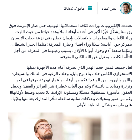
بيتر عماد
مايو 7, 2022
تعددت الإلكترونيات وزادت كثافة استعمالاتها اليومية، حتى صار الإنترنت فوق
رؤوسنا يشكِّل حَيِّزًا أكبر في أجندة أوقاتنا. ملأ وهدد حياتنا من حيث اللهث
وراء الألعاب والمعلومات والاتصالات بإدمان خطير، في نزعة جعلت الإنسان
يتمركز حول أنانيته؛ سعيًا وراء اقتناء وحيازة المعرفة؛ مثلما انحدر الشيطان،
ومثلما سقط آدم وحواء أبوانا الأوَّلان؛ بسبب رغبتهما في المعرفة من أجل
التألُّه الكاذب بمعزل عن الله الكلي المعرفة.
لعل جميعنا لمس حجم الهدر الذﻱ نصرفه أمام هذه الأجهزة بميلها
الاستحوازﻱ الكامن خلف بناء برج بابل، وخلف الرغبة في التملك والسيطرة
واللهو والهروب من الواقع!! فكم من أوقات وأعمار تُهدَر؛ نصرفها في لغو
وثرثرة ومتابعات بائسة؟! وكم من ألعاب خطيرة تثير الغرائز والعنف؛ وتجعل
العقول مأسورة بمنطقها؛ مسبيَّةً ومسلوبة الإرادة، بلا تحديد وضبط لأوقاتها!!
وكم من صور ومخيلات وعلاقات سلبية ساقطة تنخُر المدارك بعتامتها وغَيّها،
على طريقة وشكل الخطيئة الأولى!!