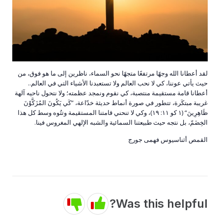
لقد أعطانا الله وجهًا مرتفعًا متجهًا نحو السماء، ناظرين إلى ما هو فوق، من
حيث يأتي عوننا، كي لا نحب العالم ولا تستعبدنا الأشياء التي في العالم..
أعطانا قامة مستقيمة منتصبة، كي نقوم ونمجد عظمته؛ ولا نتحول ناحيه آلهة
غريبة مبتكَرة، تتطور في صورة أنماط حديثة خدّاعة، ”كَي يَكُونَ المُزَكَّوْنَ
ظَاهِرِينَ“ (١ كو ١١: ١٩)، وكي لا تنحني قامتنا المستقيمة وتتُوه وسط كل هذا
الخِضَمّ، بل نتجه حيث طبيعتنا السمائية والشبه الإلهي المغروس فينا.
القمص أثناسيوس فهمى جورج
Was this helpful?