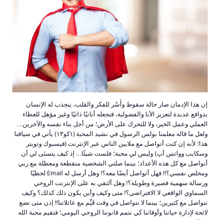
إن هذا الإدمان صار حالة سقوط وأَسْر للفكر والقلب، ينجذب له الإنسان
بدوافع عديدة لتعزيز الأنا والفضولية، فتجعله أنانيًا ذاتيًا وغير مؤهل للعطاء
العملي وعمل الخير، ولا للتحرك على الأرض؛ من أجل بناء نفسه والآخرين…
ولعل ما قاله معلمنا بولس الرسول في نشيد المحبة (١كو١٣) يأتي في سياقنا
هذا؛ لأنه إن كنت أتواصل مع ملايين الناس عبر الإنترنت (فيسبوك وتويتر
وسكايب وواتس أﭖ) وليس لي محبة؛ فلست شيئًا… إذ كيف يتسنَى لي أن
أتواصل مع كل هذه الأعداد؛ بينما صلتي الشخصية منقطعة ومعطلة مع ربي
ومخلص نفسي؟!! فهل أتواصل أيضًا معه؟! وهل أرسل له Email لحظيًا
ورسالة سهمية قصيرة وطويلة؟! وهل ألتقي به على الإنترنت الروحي
السماوﻱ الواقعي لا الافتراضي؟! متى وكيف وأين يكون ذلك كذلك؟ وكيف
نتواصل مع كثيرين؛ بينما لا نتواصل في وقت قَيِّم مع عائلاتنا!! إذن متى نضع
لائحة لإدارة حياتنا وأوقاتنا كي نتمم قانوننا الروحي اليومي؛ فتقيم محبة الله