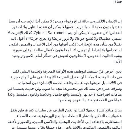
فينا؟!
إن الإدمان الالكتروني حالة فراغ وخواء وضجر؛ لا يمكن أبدًا للإنترنت أن يسدّ
نافذتها بدون محبة الله والقريب. ففيها لا يمكن أن نتقدم للتناول ولا لحضور
القداس؛ لأن حضورنا لا يمكن أن يتم Cyber – Sacrament. كذلك الإنترنت لا
يسقي عطشانًا ولا يُشبع جوعانًا ولا يزور مريضًا ولا يعزﻱ حزينًا!! لا أقول ذلك
تقليلاً من شأن هذه الإنجازات؛ لكني أقولها من أجل الاعتدال والتمييز، ليكون
استخدامها بلا إفراط أو تهويل، لأننا مخلوقون لأعمال صالحة، وعلى صورة
وشبه الثالوث القدوس، لا مخلوقون لنعيش في تصحُّر أمام الكمبيوتر ونعبد
الآلة!!
نحن أحرص مَنْ يستفيد لتوظيف هذه الأوعية للمعرفة ولخدمة البشر، لكننا
في ذات الوقت، لا يمكننا أن نختزل الشريعة الإلهية لتبقى على ألواح حجرية
في الآلات، بل نعيشها حية عاملة وفاعلة لخدمة الإنسان؛ دون استعباده
وسرقة عمره في مسالك غير محسوبة؛ تتجه بنا صوب وثن حديث يغمسنا في
متاهات افتراضية لا حد لها، ويُنسينا واقع جاهدنا وخلاصنا وقانون طقسنا، وكذا
عملنا في الفلاحة وافتقاد النفوس وخلاصها.
هناك منافع كثيرة نجنيها؛ لكننا لن نغضّ الطرف عن سلبيات كثيرة، فلن نغفل
عشوائيات التفكير وانتشار الشطحات والبدع الهرطوقية، تحت الأسماء
المستعارة، بالإضافة إلى الأحاديث الوهمية والتلاسن السيئ، والصور والأقنعة
التافهة والتلصص المكبوت والإشاعات… هذه جميعًا تجُرّنا عندما نستبدل ما