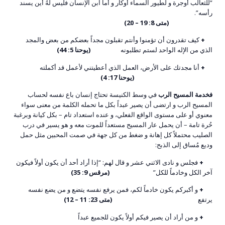
“للثعالب أوجرة و لطيور السماء أوكار و أما ابن الإنسان فليس لهُ أين يسند
رأسه”.
(متى 8: 19 – 20)
+
كيف تقدرون أن تؤمنوا وأنتم تقبلون مجداً بعضكم من بعض والمجد
الذي من الإله الواحد لستم تطلبونه
(يوحنا 5: 44)
+
أنا مجدتك على الأرض، العمل الذي أعطيتني لأعمل قد أكملته
(يوحنا 17: 4)
فخدمة المسيح الرب
في وسط الكنيسة تحتاج إنسان باع نفسه لحساب
المسيح الرب و ارتضى أن يصير عبداً بكل ما تحمله الكلمة من معنى سواء
معنوي أو على مستوى الواقع الفعلي، و عنده استعداد تام – بكل كيانة وبرغبة
حُرة تامة – أن يحمل عار المسيح مستعداً للموت معه و هو يسير في درب
الصليب محتملاً كل إهانة و ضغط من كل جهة في صمت المحبين مثل حمل
وديع مُساق إلى الذبح:
+
فجلس و نادى الاثني عشر و قال لهم: “إذا أراد أحد أن يكون أولاً فيكون
آخر الكل وخادماً للكل”
(مرقس 9: 35)
+
و أكبركم يكون خادماً لكم، فمن يرفع نفسه يتضع و من يضع نفسه
يرتفع
(متى 23: 11 – 12)
+
و من أراد أن يصير فيكم أولاً يكون للجميع عبداً