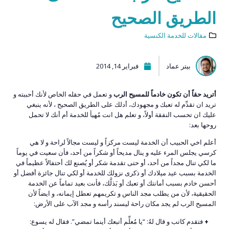
الطريق الصحيح
مقالات للخدمة الكنسية
بيتر عماد
فبراير 14, 2014
أتريد حقاً أن تكون خادماً للمسيح الرب
و تعمل في حقله الخاص لأنك أحببته و
تريد ان تقدِّم له تعبك و مجهودك، أدلك على الطريق الصحيح ، لأنه ينبغي
عليك ان تحسب النفقة أولاً، و تعلم هل انت مُهيأ للخدمة أم أنك لا تحمل
روحها بعد:
أعلم اخي الحبيب أن الخدمة ليست مركزاً و ليست مجالاً لراحة و لا هي
كرسي يجلس المرء عليه و ينال مديحاً أو شكراً من أحد، فأن سعيت في يوماً
ما لكي تنال مجداً من أحد، أو حتى تقدمة شكر أو يُصنع لك أحتفالاً عظيماً في
الخدمة بسبب عيد ميلادك أو ذكرى نزولك للخدمة أو لكي تنال جائزة أفضل أو
أحسن خادم بسبب أمانتك أو تعبك أو بَذلَّك، فأنت بعيد تماماً عن الخدمة
الحقيقية، لأن من يطلب مجد الناس و تكريمهم تعطل إيمانه، و ايضاً لأن
المسيح الرب لم يجد مكان راحة ليسند رأسه و مجد الآب على الأرض:
+
فتقدم كاتب و قال لهُ: “يا مُعلِّم أتبعك أينما تمضي”. فقال له يسوع: