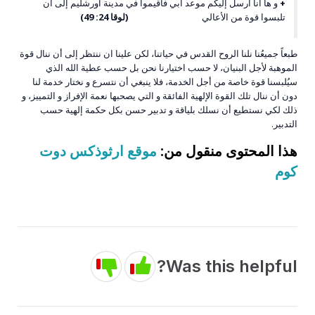
+
و ها أنا أُرسل إليكم موعد أبي فأقيموا في مدينة أورشليم إلى أن
تلبسوا قوة من الأعالي
(لوقا 24: 49)
طبعاً جميعُنا نلنا الروح القدس في حياتنا، لكن علينا ان ننتظر إلى أن ننال قوة
الموهبة لأجل البنيان، لا حسب اختيارنا نحن بل حسب عطية الله الذي
سيُلبسنا قوة خاصة من أجل الخدمة، فلا ينبغي أن نتسرع و نختار خدمة لنا
دون أن ننال تلك القوة الإلهية الفائقة و التي يصحبها نعمة الإفراز و التمييز، و
ذلك لكي نستطيع أن نسلك بلياقة و تدبير حسن بكل حكمة إلهية حسب
التدبير.
هذا المحتوى منقول من
:
موقع ارثوذكس دوت
كوم
Was this helpful?