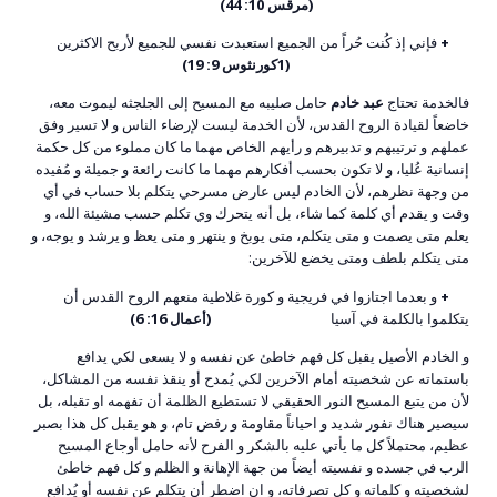
(مرقس 10: 44)
+
فإني إذ كُنت حُراً من الجميع استعبدت نفسي للجميع لأربح الاكثرين
(1كورنثوس 9: 19)
فالخدمة تحتاج
عبد خادم
حامل صليبه مع المسيح إلى الجلجثه ليموت معه،
خاضعاً لقيادة الروح القدس، لأن الخدمة ليست لإرضاء الناس و لا تسير وفق
عملهم و ترتيبهم و تدبيرهم و رأيهم الخاص مهما ما كان مملوء من كل حكمة
إنسانية عُليا، و لا تكون بحسب أفكارهم مهما ما كانت رائعة و جميلة و مُفيده
من وجهة نظرهم، لأن الخادم ليس عارض مسرحي يتكلم بلا حساب في أي
وقت و يقدم أي كلمة كما شاء، بل أنه يتحرك وي تكلم حسب مشيئة الله، و
يعلم متى يصمت و متى يتكلم، متى يوبخ و ينتهر و متى يعظ و يرشد و يوجه، و
متى يتكلم بلطف ومتى يخضع للآخرين:
+
و بعدما اجتازوا في فريجية و كورة غلاطية منعهم الروح القدس أن
يتكلموا بالكلمة في آسيا
(أعمال 16: 6)
و الخادم الأصيل يقبل كل فهم خاطئ عن نفسه و لا يسعى لكي يدافع
باستماته عن شخصيته أمام الآخرين لكي يُمدح أو ينقذ نفسه من المشاكل،
لأن من يتبع المسيح النور الحقيقي لا تستطيع الظلمة أن تفهمه او تقبله، بل
سيصير هناك نفور شديد و احياناً مقاومة و رفض تام، و هو يقبل كل هذا بصبر
عظيم، محتملاً كل ما يأتي عليه بالشكر و الفرح لأنه حامل أوجاع المسيح
الرب في جسده و نفسيته أيضاً من جهة الإهانة و الظلم و كل فهم خاطئ
لشخصيته و كلماته و كل تصرفاته، و ان اضطر أن يتكلم عن نفسه أو يُدافع