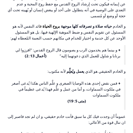
عن إيمانه فيكون تحت إرشاد الروح القدس مع حفظ روح المحبة و عدم
التعدي على الوصية في أنه يتطاول على أحد أو يبغض إنسان أو يُهينه تحت أي
حجة أو وضع أو مُسمى.
و الخادم
حياته صلاة و تصرفاته كلها موجهة
بروح الحياة
قا
ئد النفس لأنه هو
المسئول عن تقويم النفس و ضبط الموهبة الإلهية فيها، بل هو المسئول
الأوحد عن كل خدمة و اختيار للخدام في مكانهم حسب النعمة المُعطاه لهم:
+
و بينما هم يخدمون الرب و يصومون قال الروح القدس: “افرزوا لي
برنابا و شاول للعمل الذي دعوتهما إليه”
(أعمال 13: 2)
و الخادم الحقيقي هو الذي
يعمل ويُعلِِّم
لأنه مكتوب:
+
فمن نقض إحدى هذه الوصايا الصغرى و علَّم الناس هكذا يُدعى أصغر
في ملكوت السماوات، و أما من عمل و علَّم فهذا يُدعى عظيماً في
ملكوت السماوات
(متى 5: 19)
عموماً أن وجدت فيك كل ما سبق فأنت خادم حقيقي، و ان لم تجد فاصبر إلى
ان تنال قوة من الأعالي: