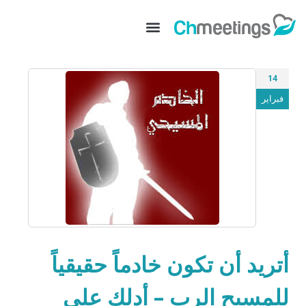
14
فبراير
أتريد أن تكون خادماً حقيقياً
للمسيح الرب – أدلك على