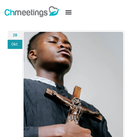
28
Okt.