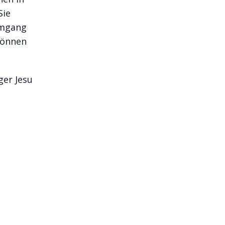
Sie
Umgang
können
ger Jesu