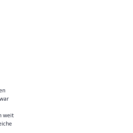
en
 war
n weit
eiche