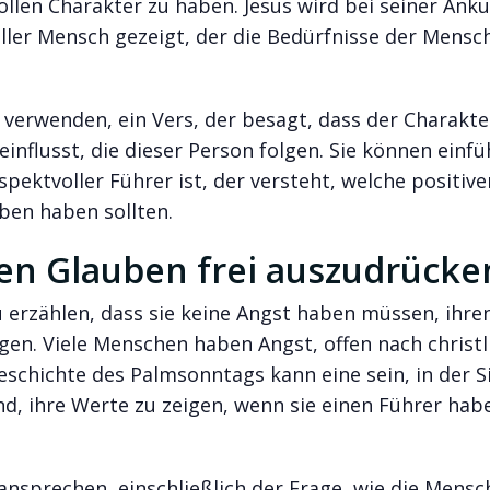
len Charakter zu haben. Jesus wird bei seiner Anku
ller Mensch gezeigt, der die Bedürfnisse der Mensc
 verwenden, ein Vers, der besagt, dass der Charakte
nflusst, die dieser Person folgen. Sie können einfü
pektvoller Führer ist, der versteht, welche positive
ben haben sollten.
en Glauben frei auszudrücke
u erzählen, dass sie keine Angst haben müssen, ihre
en. Viele Menschen haben Angst, offen nach christl
eschichte des Palmsonntags kann eine sein, in der S
nd, ihre Werte zu zeigen, wenn sie einen Führer ha
 ansprechen, einschließlich der Frage, wie die Mensc