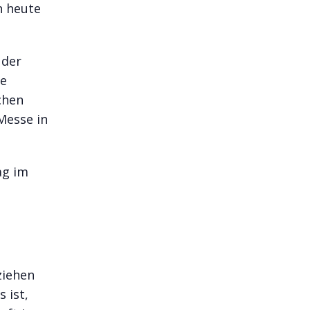
n heute
 der
se
chen
Messe in
ag im
ziehen
 ist,