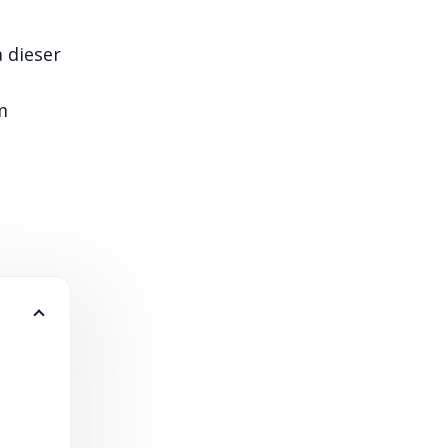
 dieser
m