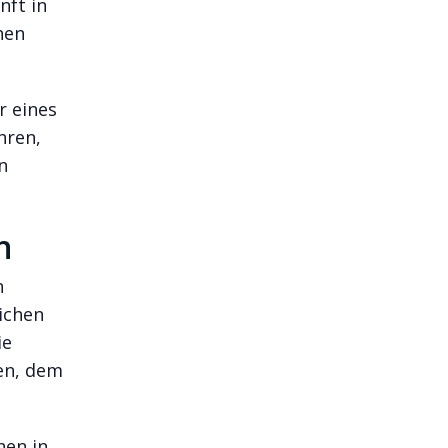
nft in
hen
r eines
hren,
n
n
n
ichen
ie
ben, dem
hen in