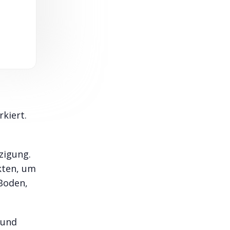
kiert.
zigung.
kten, um
 Boden,
 und