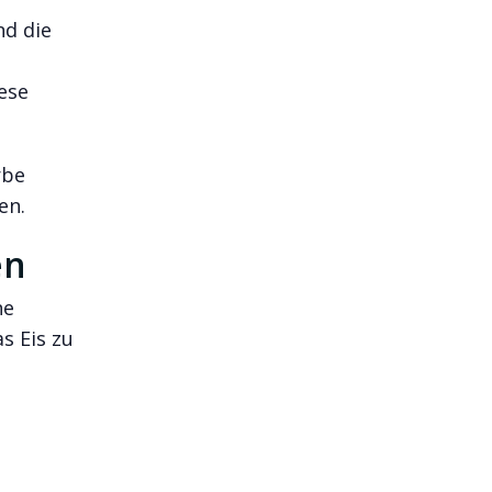
nd die
ese
rbe
en.
en
ne
s Eis zu