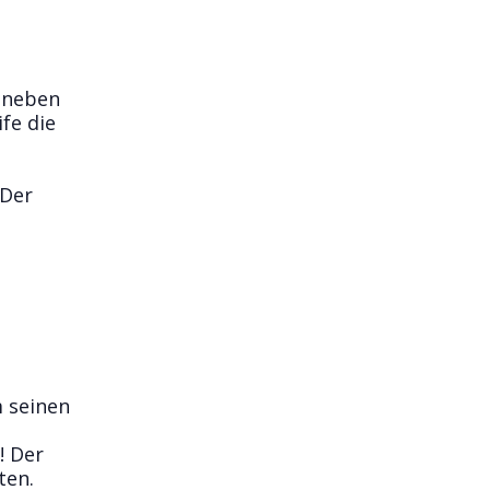
t neben
fe die
 Der
m seinen
! Der
ten.