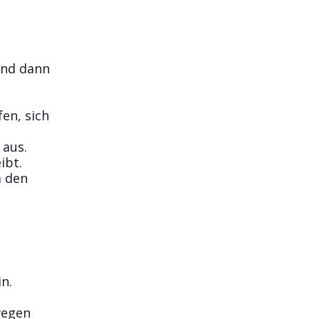
und dann
en, sich
 aus.
ibt.
m den
n.
n
wegen