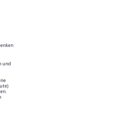
Denken
n und
ine
ute)
en.
n