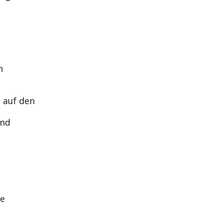
h
n auf den
und
ie