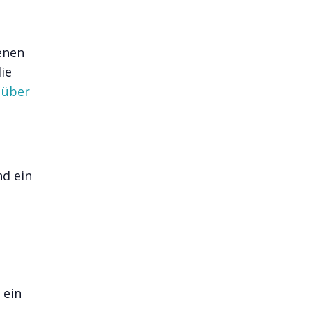
enen
ie
über
d ein
 ein