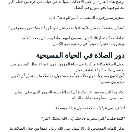
توضح هذه العبارة أن حتى الأحداث المؤلمة في حياتنا هي جزء من خطة أكبر
لله لتوجيهنا نحو نمو روحي أفضل.
تشارلز سبورجون
، الملقب بـ “أمير الوعاظ”، قال:
“التجارب تعلمنا ما نحن عليه؛ إنها تحفر التربة وتظهر لنا مما نحن مصنوعون.”
تخاطب حكمته أولئك الذين يسعون لفهم لماذا يجب أن يحدث الألم،
ويعتبرونه اختباراً تنقيحياً في رحلتهم نحو الكمال.
دور الصلاة في الحياة المسيحية
تحتل الصلاة مكانة مركزية في حياة المؤمن، فهي خط الاتصال المباشر بين
الإنسان والله. كما قال
مارتن لوثر
:
“أن تكون مسيحياً بدون صلاة هو أمر مستحيل، تماماً كما يستحيل أن تكون
حياً بدون تنفس.”
يكاد هذا التشبيه يعبر عن فكرة أن الصلاة تشبه الجوهر الذي يبقي إيمان
المسيحي نابضاً رغم تقلّبات الحياة.
أضاف بيلي غراهام
حكمته حول هذا الموضوع:
“كلما صليت أكثر، شعرت بحاجتك إلى الله بشكل أكبر.”
تذكر كلماته المسيحي بأن الاعتماد على الله يزداد عمقاً من خلال الصلاة، ما