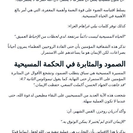
يسلط اقتباسه الضوء على قوة النعمة وأهمية المغفرة، التي هي أمر بالغ
الأهمية في الحياة المسيحية.
كذلك توفر كلمات
بيلي غراهام
العزاء:
“الحياة المسيحية ليست دائماً مرتفعة. لدي لحظات من الإحباط العميق.”
تذكر هذه الشفافية المؤمنين بأن حتى القادة الروحيين العظماء يمرون أحياناً
بصراعات، لكن الإيمان هو ما يساعدهم على الاستمرار.
الصمود والمثابرة في الحكمة المسيحية
المسيرة المسيحية هي سباق يتطلب الصمود، وتشجع الأقوال عن المثابرة
المؤمنين على الاستمرار حتى النهاية. كما يقول
تيموثاوس الثانية 4:7
:
“قد جاهدت الجهاد الحسن، أكملت السعي، حفظت الإيمان.”
شجعت هذه الآية العديد من المسيحيين على البقاء مطيعين لدعوة الله، حتى
عندما لا تكون العملية سهلة.
وأكد
أدريان روجرز
، القس الشهير، أن:
“الإيمان الذي لم يُختبر لا يمكن الوثوق به.”
يذكرنا هذا الاقتباس بأن التجارب هي عملية تنقية من الله لجعل إيماننا قويًا