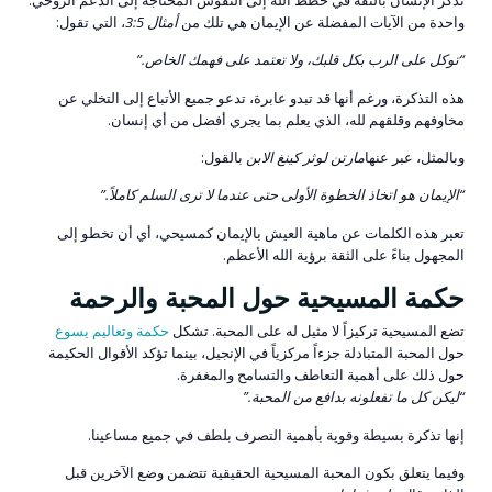
واحدة من الآيات المفضلة عن الإيمان هي تلك من
أمثال 3:5
، التي تقول:
“توكل على الرب بكل قلبك، ولا تعتمد على فهمك الخاص.”
هذه التذكرة، ورغم أنها قد تبدو عابرة، تدعو جميع الأتباع إلى التخلي عن
مخاوفهم وقلقهم لله، الذي يعلم بما يجري أفضل من أي إنسان.
وبالمثل، عبر عنها
مارتن لوثر كينغ الابن
بالقول:
“الإيمان هو اتخاذ الخطوة الأولى حتى عندما لا ترى السلم كاملاً.”
تعبر هذه الكلمات عن ماهية العيش بالإيمان كمسيحي، أي أن تخطو إلى
المجهول بناءً على الثقة برؤية الله الأعظم.
حكمة المسيحية حول المحبة والرحمة
تضع المسيحية تركيزاً لا مثيل له على المحبة. تشكل
حكمة وتعاليم يسوع
حول المحبة المتبادلة جزءاً مركزياً في الإنجيل، بينما تؤكد الأقوال الحكيمة
حول ذلك على أهمية التعاطف والتسامح والمغفرة.
“ليكن كل ما تفعلونه بدافع من المحبة.”
إنها تذكرة بسيطة وقوية بأهمية التصرف بلطف في جميع مساعينا.
وفيما يتعلق بكون المحبة المسيحية الحقيقية تتضمن وضع الآخرين قبل