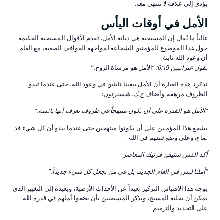
يؤدي إلى علاقة لا تنتهي معه.
الأمل في أوقات اليأس
غالباً ما يُقال إن المسيحية هي ديانة الأمل. تقدم الأقوال المسيحية الحكيمة
حول هذا الموضوع للمؤمنين الشجاعة لمواجهة المواقف الصعبة، مع العلم
أن وعود الله ثابتة.
يقول عبرانيين 6:19:
“الأمل هو مرساة الروح.”
تذكرنا هذه العبارة أن الأمل يبقينا ثابتين في وعود الله، حتى عندما تبدو
الظروف مرهقة. وأضاف
ج.ك. شسترتون
:
“الأمل هو القدرة على أن تكون مبتهجاً في ظروف نعرف أنها يائسة.”
يشجع هذا المؤمنين على أن يكونوا مبتهجين حتى عندما يبدو أن كل شيء قد
ضاع، وعلى وضع ثقتهم في الله.
أكد القس ستيفن فرتيك المعاصر
:
“أملنا ليس في العام الجديد، بل في من يجعل كل شيء جديداً.”
يوجه هذا الاقتباس التركيز بعيداً عن الأحداث الأرضية، ويعيده إلى التغيير الذي
يمكن أن يجلبه المسيح، ويذكر المسيحيين بأن يضعوا أملهم في قدرة الله
على التجديد والترميم.