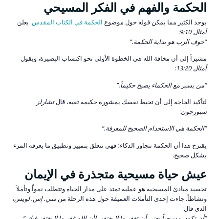
الحكمة والفهم في الفكر المسيحي
يوجد الكثير مما يمكن قوله حول موضوع
الحكمة في الكتاب المقدس
. يعلن
أمثال 9:10
:
“خوف الرب هو بداية الحكمة.”
مشيراً إلى أن مخافة الله هي الخطوة الأولى نحو اكتساب البصيرة، ويقول
أمثال 13:20
:
“من يسير مع الحكماء يصبح حكيماً.”
لتأكيد الحاجة إلى أن تحيط نفسك بمشورة حكيمة تقية، قال
تشارلز
سبورجون
:
“الحكمة هي الاستخدام الصحيح للمعرفة.”
يقترح هذا أن الحكمة تتجاوز الذكاء؛ فهي تتعلق بتمييز وتطبيق ما يعرفه المرء
بشكل صحيح.
عيش حياة مسيحية متجذرة في الإيمان
تجسيد مبادئ المسيحية هو عملية تمتد على مدار الحياة وتتطلب نمواً وتأملاً
ونشاطاً. جاءت إحدى التأملات العميقة حول هذه الرحلة من
سي. إس. لويس
،
الذي قال:
“أن تكون مسيحياً يعني أن تغفر ما لا يغتفر، لأن الله غفر ما لا يغتفر فيك.”