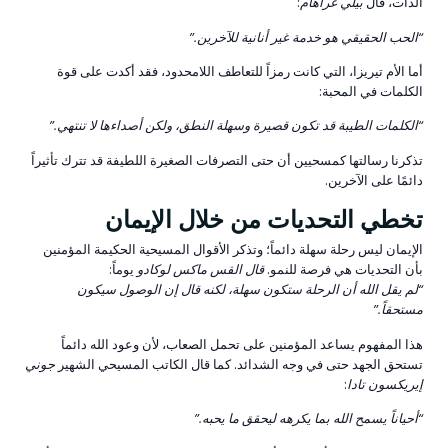
الذات، قال
بيلي غراهام
:
“الحب الحقيقي هو خدمة غير أنانية للآخرين.”
أما الأم تيريزا، التي كانت رمزاً للتعاطف اللامحدود، فقد أكدت على قوة
الكلمات في المحبة:
“الكلمات الطيبة قد تكون قصيرة وسهلة النطق، ولكن أصداءها لا تنتهي.”
تذكرنا رسالتها كمسحيين أن حتى التصرفات الصغيرة اللطيفة قد تترك تأثيراً
دائمًا على الآخرين.
تخطي التحديات من خلال الإيمان
الإيمان ليس رحلة سهلة دائماً؛ وتذكر الأقوال المسيحية الحكيمة المؤمنين
بأن التحديات هي فرصة للنمو.
قال القس ماكس لوكادو
يوماً:
“لم يقل الله أن الرحلة ستكون سهلة، لكنه قال إن الوصول سيكون
مستحقاً.”
هذا المفهوم يساعد المؤمنين على تحمل الصعاب، لأن وعود الله دائماً
تستحق الجهد حتى في وجه الشدائد. كما قال الكاتب المسيحي الشهير
جوني
إيريكسون تادا
:
“أحياناً يسمح الله بما يكرهه ليحقق ما يحبه.”